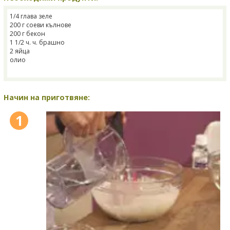
1/4 глава зеле
200 г соеви кълнове
200 г бекон
1 1/2 ч. ч. брашно
2 яйца
олио
Начин на приготвяне:
1