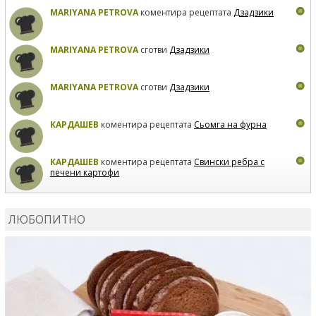
MARIYANA PETROVA
коментира рецептата
Дзадзики
MARIYANA PETROVA
сготви
Дзадзики
MARIYANA PETROVA
сготви
Дзадзики
КАРДАШЕВ
коментира рецептата
Сьомга на фурна
КАРДАШЕВ
коментира рецептата
Свински ребра с
печени картофи
ВЛАДИМИРА
сготви
Пилешко с бяло вино и лимон
ЛЮБОПИТНО
MARINA_VITA
коментира рецептата
Киноа със
зеленчуци