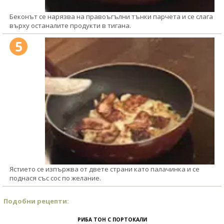
Беконът се нарязва на правоъгълни тънки парчета и се слага
върху останалите продукти в тигана.
5
Ястието се изпържва от двете страни като палачинка и се
поднася със сос по желание.
Подобни рецепти:
РИБА ТОН С ПОРТОКАЛИ