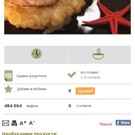
Аз сготвих!
Сравни рецептата
+ 3 точки
Добави в любими
0
484 064
0
видяна
сготвена
Необходими продукти: