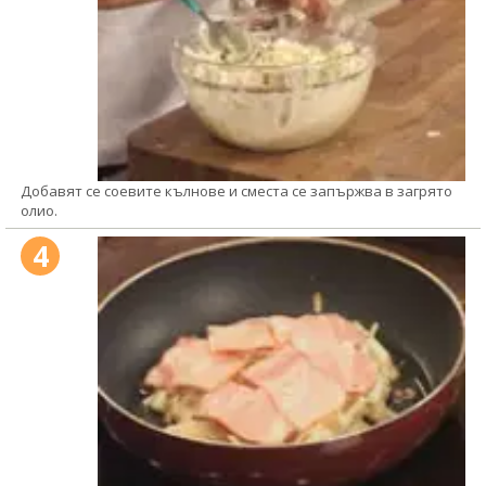
Добавят се соевите кълнове и сместа се запържва в загрято
олио.
4