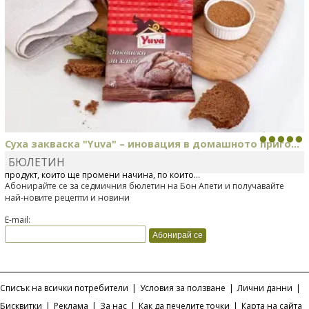
Суха закваска "Yuva" – иновация в домашното приго...
БЮЛЕТИН
Отскоро Лесафр България стартира предлагането на изцяло нов
продукт, който ще промени начина, по който...
Абонирайте се за седмичния бюлетин на Бон Апети и получавайте
най-новите рецепти и новини
E-mail:
Списък на всички потребители
|
Условия за ползване
|
Лични данни
|
Бисквитки
|
Реклама
|
За нас
|
Как да печелите точки
|
Карта на сайта