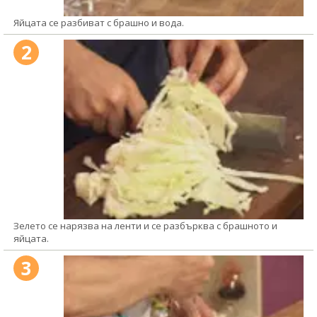
Яйцата се разбиват с брашно и вода.
2
Зелето се нарязва на ленти и се разбърква с брашното и
яйцата.
3