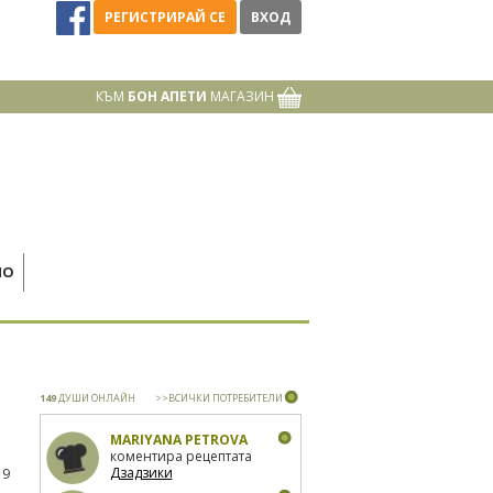
РЕГИСТРИРАЙ СЕ
ВХОД
КЪМ
БОН АПЕТИ
МАГАЗИН
НО
149
ДУШИ ОНЛАЙН
>>ВСИЧКИ ПОТРЕБИТЕЛИ
MARIYANA PETROVA
коментира рецептата
Дзадзики
19