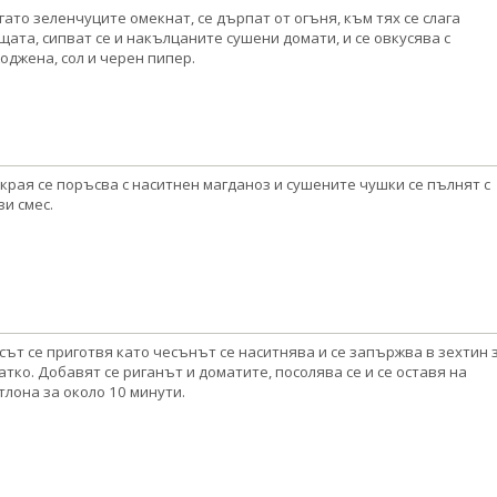
гато зеленчуците омекнат, се дърпат от огъня, към тях се слага
щата, сипват се и накълцаните сушени домати, и се овкусява с
оджена, сол и черен пипер.
края се поръсва с наситнен магданоз и сушените чушки се пълнят с
зи смес.
сът се приготвя като чесънът се наситнява и се запържва в зехтин 
атко. Добавят се риганът и доматите, посолява се и се оставя на
тлона за около 10 минути.