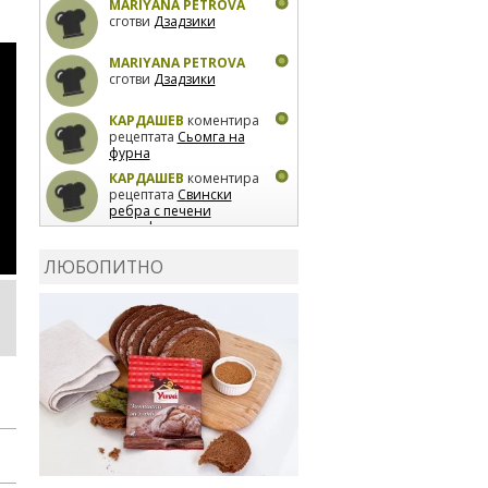
MARIYANA PETROVA
сготви
Дзадзики
MARIYANA PETROVA
сготви
Дзадзики
КАРДАШЕВ
коментира
рецептата
Сьомга на
фурна
КАРДАШЕВ
коментира
рецептата
Свински
ребра с печени
картофи
ВЛАДИМИРА
сготви
Пилешко с бяло вино и
ЛЮБОПИТНО
лимон
MARINA_VITA
коментира рецептата
Киноа със зеленчуци