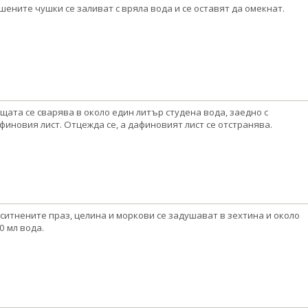
шените чушки се заливат с вряла вода и се оставят да омекнат.
щата се сварява в около един литър студена вода, заедно с
финовия лист. Отцежда се, а дафиновият лист се отстранява.
ситнените праз, целина и моркови се задушават в зехтина и около
0 мл вода.