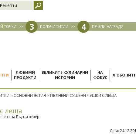
Рецепти
3
4
Й ТОЧКИ
>>
ПОЛУЧИ ТИТЛИ
>>
ПЕЧЕЛИ НАГРАДИ
ЛЮБИМИ
ВЕЛИКИТЕ КУЛИНАРНИ
НА
ЕПТИ
ЛЮБОПИТ
ПРОДУКТИ
ИСТОРИИ
ФОКУС
ПИТКИ
>
ОСНОВНИ ЯСТИЯ
>
ПЪЛНЕНИ СУШЕНИ ЧУШКИ С ЛЕЩА
с леща
апеза на Бъдни вечер
Дата:
24.12.20