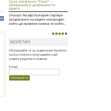
Суха закваска "Yuva" –
иновация в домашното
приго...
Отскоро Лесафр България стартира
предлагането на изцяло нов продукт,
който ще промени начина, по който...
БЮЛЕТИН
Абонирайте се за седмичния бюлетин
на Бон Апети и получавайте най-
новите рецепти и новини
E-mail: