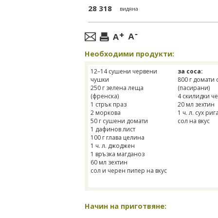
28 318
видяна
Необходими продукти:
12–14 сушени червени
за соса:
чушки
800 г домати 
250 г зелена леща
(пасирани)
(френска)
4 скилидки ч
1 стрък праз
20 мл зехтин
2 моркова
1 ч. л. сух риг
50 г сушени домати
сол на вкус
1 дафинов лист
100 г глава целина
1 ч. л. джоджен
1 връзка магданоз
60 мл зехтин
сол и черен пипер на вкус
Начин на приготвяне: