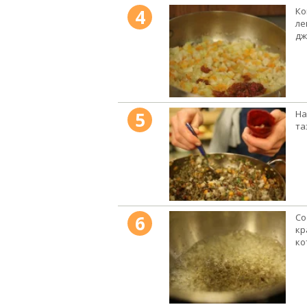
4
Ко
ле
дж
5
На
та
6
Со
кр
ко