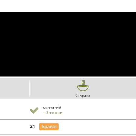
6 порции
Аз сготвих!
+ 3 точки
21