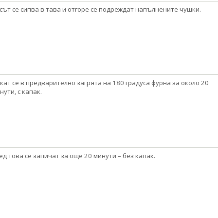
сът се сипва в тава и отгоре се подреждат напълнените чушки.
кат се в предварително загрята на 180 градуса фурна за около 20
нути, с капак.
ед това се запичат за още 20 минути – без капак.