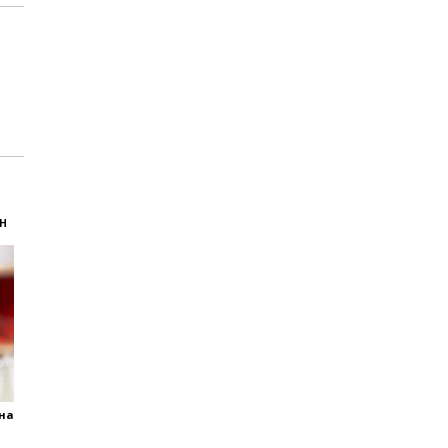
АН
яна