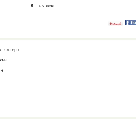
9
сготвена
от консерва
есън
ан