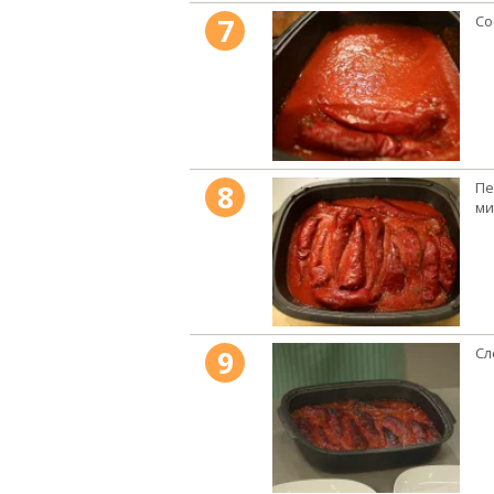
7
Со
8
Пе
ми
9
Сл