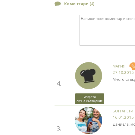
Коментари (
4
)
МАРИЯ
27.10.2015
Много са вку
4.
Изпрати
лично съобщение
БОН АПЕТИ
16.01.2015
Даниела, мо
3.