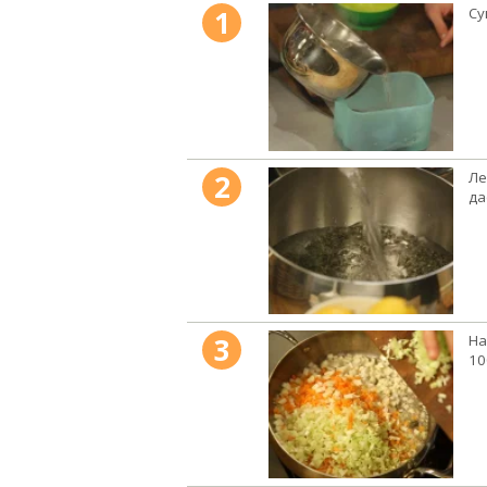
1
Су
2
Ле
да
3
На
10