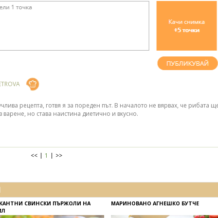
ETROVA
члива рецепта, готвя я за пореден път. В началото не вярвах, че рибата щ
ез варене, но става наистина диетично и вкусно.
<<
1
>>
И
КАНТНИ СВИНСКИ ПЪРЖОЛИ НА
МАРИНОВАНО АГНЕШКО БУТЧЕ
ИЛ