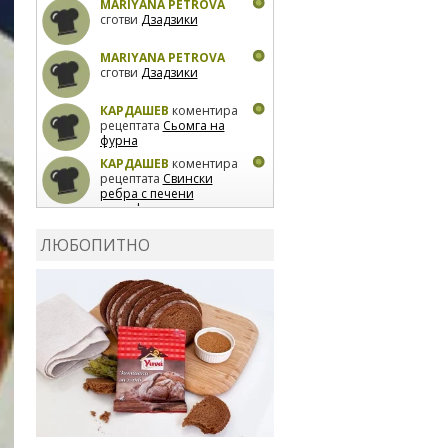
MARIYANA PETROVA
сготви
Дзадзики
MARIYANA PETROVA
сготви
Дзадзики
КАРДАШЕВ
коментира
рецептата
Сьомга на
фурна
КАРДАШЕВ
коментира
рецептата
Свински
ребра с печени
картофи
ВЛАДИМИРА
сготви
Пилешко с бяло вино и
ЛЮБОПИТНО
лимон
MARINA_VITA
коментира рецептата
Киноа със зеленчуци