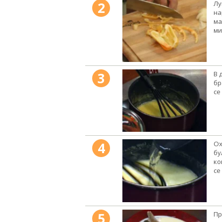
2
Лу
на
ма
ми
3
В 
бр
се
4
Ох
бу
ко
се
5
Пр