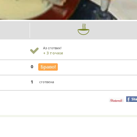
Аз сготвих!
+ 3 точки
0
1
сготвена