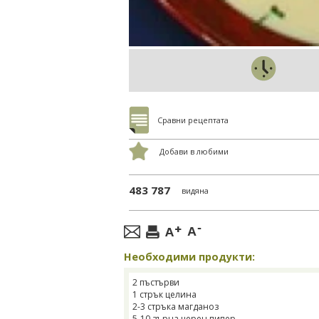
Сравни рецептата
Добави в любими
483 787
видяна
Необходими продукти:
2 пъстърви
1 стрък целина
2-3 стръка магданоз
5-10 зърна черен пипер