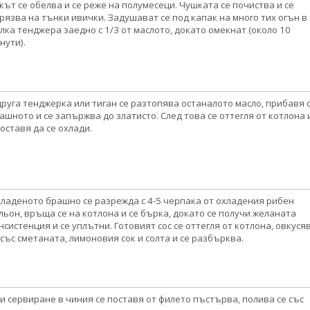
кът се обелва и се реже на полумесеци. Чушката се почиства и се
рязва на тънки ивички. Задушават се под капак на много тих огън в
лка тенджера заедно с 1/3 от маслото, докато омекнат (около 10
нути).
друга тенджерка или тиган се разтопява останалото масло, прибавя 
ашното и се запържва до златисто. След това се оттегля от котлона 
 оставя да се охлади.
ладеното брашно се разрежда с 4-5 черпака от охладения рибен
льон, връща се на котлона и се бърка, докато се получи желаната
нсистенция и се уплътни. Готовият сос се оттегля от котлона, овкуся
 със сметаната, лимоновия сок и солта и се разбърква.
и сервиране в чиния се поставя от филето пъстърва, полива се със