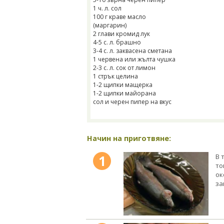
1 ч. л. сол
100 г краве масло
(маргарин)
2 глави кромид лук
4-5 с. л. брашно
3-4 с. л. заквасена сметана
1 червена или жълта чушка
2-3 с. л. сок от лимон
1 стрък целина
1-2 щипки мащерка
1-2 щипки майорана
сол и черен пипер на вкус
Начин на приготвяне:
1
В 
то
ок
за