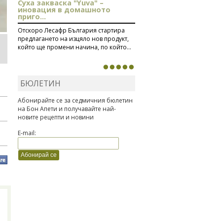
Суха закваска "Yuva" –
иновация в домашното
приго...
Отскоро Лесафр България стартира
предлагането на изцяло нов продукт,
който ще промени начина, по който...
БЮЛЕТИН
Абонирайте се за седмичния бюлетин
на Бон Апети и получавайте най-
новите рецепти и новини
E-mail: