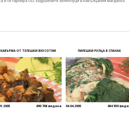
са и се гарнира със задушените зеленчуци и накълцания магданоз.
КАВЪРМА ОТ ТЕЛЕШКИ ВКУСОТИИ
ПИЛЕШКИ РУЛЦА В СПАНАК
01.2005
490 768 видяна
04.04.2005
484 930 вид