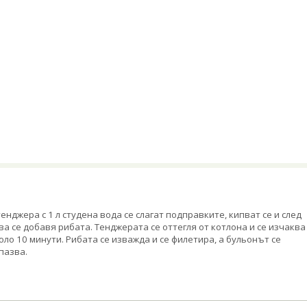
тенджера с 1 л студена вода се слагат подправките, кипват се и след
ва се добавя рибата. Тенджерата се оттегля от котлона и се изчаква
оло 10 минути. Рибата се изважда и се филетира, а бульонът се
пазва.