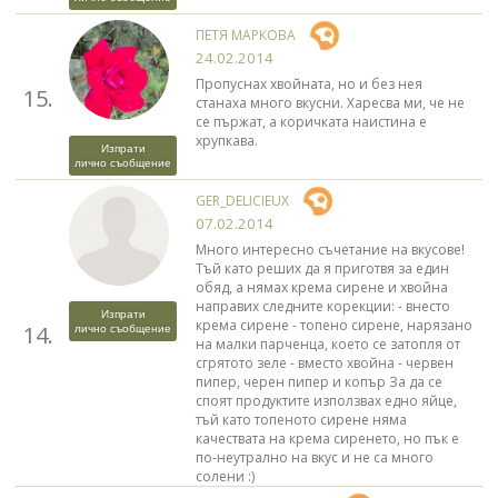
ПЕТЯ МАРКОВА
24.02.2014
Пропуснах хвойната, но и без нея
15.
станаха много вкусни. Харесва ми, че не
се пържат, а коричката наистина е
хрупкава.
Изпрати
лично съобщение
GER_DELICIEUX
07.02.2014
Много интересно съчетание на вкусове!
Тъй като реших да я приготвя за един
обяд, а нямах крема сирене и хвойна
направих следните корекции: - внесто
Изпрати
крема сирене - топено сирене, нарязано
14.
лично съобщение
на малки парченца, което се затопля от
сгрятото зеле - вместо хвойна - червен
пипер, черен пипер и копър За да се
споят продуктите използвах едно яйце,
тъй като топеното сирене няма
качествата на крема сиренето, но пък е
по-неутрално на вкус и не са много
солени :)