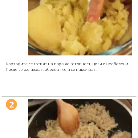
Картофите се готвят на пара до готовност, цели и необелени.
После се охлаждат, обелват се и се намачват.
2