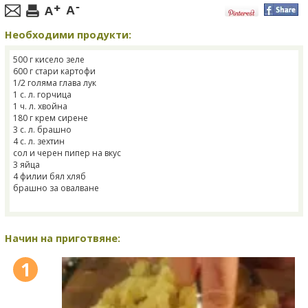
Необходими продукти:
500 г кисело зеле
600 г стари картофи
1/2 голяма глава лук
1 с. л. горчица
1 ч. л. хвойна
180 г крем сирене
3 с. л. брашно
4 с. л. зехтин
сол и черен пипер на вкус
3 яйца
4 филии бял хляб
брашно за овалване
Начин на приготвяне:
1