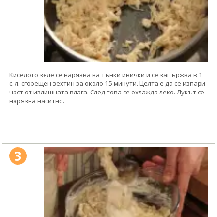
Киселото зеле се нарязва на тънки ивички и се запържва в 1
с. л. сгорещен зехтин за около 15 минути. Целта е да се изпари
част от излишната влага. След това се охлажда леко. Лукът се
нарязва наситно.
3