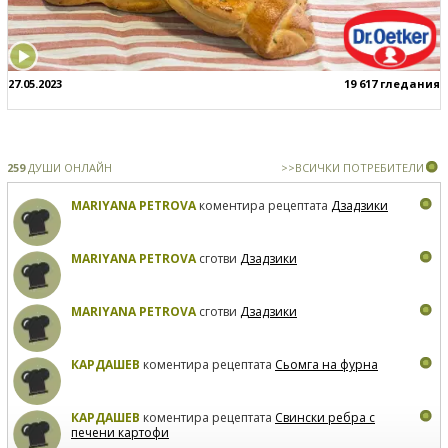
27.05.2023
19 617 гледания
259
ДУШИ ОНЛАЙН
>>ВСИЧКИ ПОТРЕБИТЕЛИ
MARIYANA PETROVA
коментира рецептата
Дзадзики
MARIYANA PETROVA
сготви
Дзадзики
MARIYANA PETROVA
сготви
Дзадзики
КАРДАШЕВ
коментира рецептата
Сьомга на фурна
КАРДАШЕВ
коментира рецептата
Свински ребра с
печени картофи