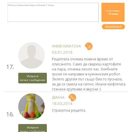
ANNIE IGNATOVA
03.01.2016
Рецептата отнема повече време от
описаното. Само да свариш картофите
17.
на пара, отнема около час. Хлебните
трохи ги направих в кухненския робот.
Изпрати
Зелето другия път също бих го пуснала,
лично съобщение
за да се смила на ситно. Иначе кюфтетата
станаха хрупкави и вкусни :)
ДИАНА
18.03.2014
Страхотна рецепта.
16.
Изпрати
лично съобщение