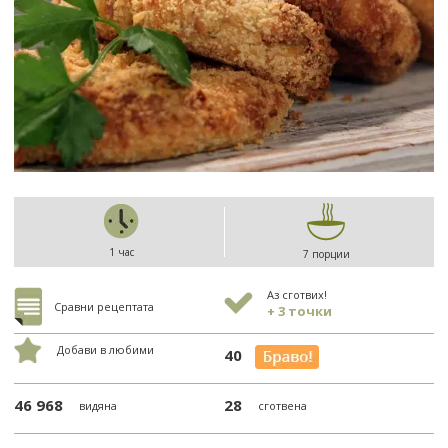
1 час
7 порции
Аз сготвих!
Сравни рецептата
+ 3 точки
Добави в любими
40
46 968
28
видяна
сготвена