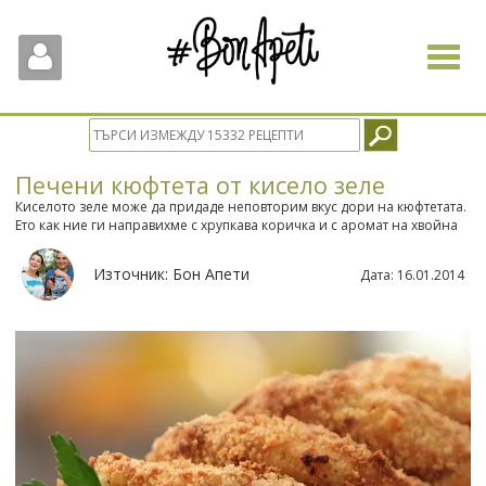
Toggle
navigat
Печени кюфтета от кисело зеле
Киселото зеле може да придаде неповторим вкус дори на кюфтетата.
Ето как ние ги направихме с хрупкава коричка и с аромат на хвойна
Източник:
Бон Апети
Дата:
16.01.2014