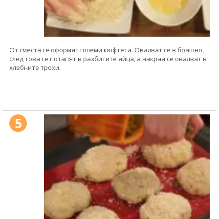
От сместа се оформят големи кюфтета. Овалват се в брашно,
след това се потапят в разбитите яйца, а накрая се овалват в
хлебните трохи.
5