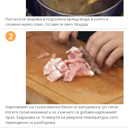
Пастата се сварява в подсолена вряща вода, в която е
сложено малко олио. Оставя се леко твърда.
2
Нарязаният на тънки ивички бекон се запържва в сух тиган.
Когато пусне мазнината си, към него се добавя нарязаният
праз. Задушава се 10 минути на умерена температура, като
периодично се разбърква.