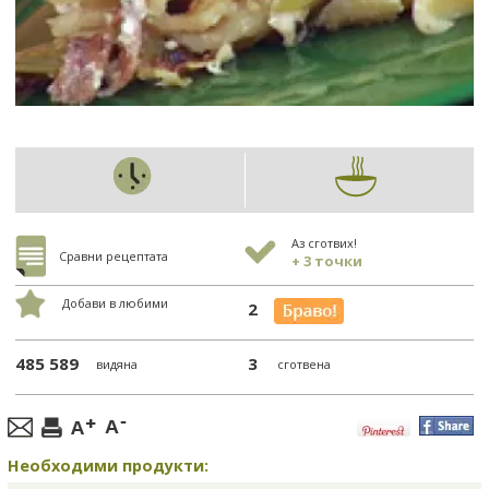
Аз сготвих!
Сравни рецептата
+ 3 точки
Добави в любими
2
485 589
3
видяна
сготвена
Необходими продукти: