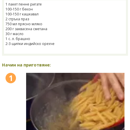
1 пакет пенне ригате
100-150 г бекон
100-150 г кашкавал
2 стръка праз
750 мл прясно мляко
200 г заквасена сметана
30 г масло
1 с. л. брашно
2-3 щипки индийско орехче
Начин на приготвяне:
1