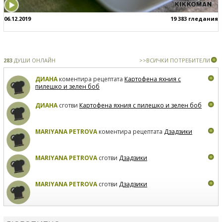
06.12.2019
19 383 гледания
283
ДУШИ ОНЛАЙН
>>ВСИЧКИ ПОТРЕБИТЕЛИ
ДИАНА
коментира рецептата
Картофена яхния с
пилешко и зелен боб
ДИАНА
сготви
Картофена яхния с пилешко и зелен боб
MARIYANA PETROVA
коментира рецептата
Дзадзики
MARIYANA PETROVA
сготви
Дзадзики
MARIYANA PETROVA
сготви
Дзадзики
КАРДАШЕВ
коментира рецептата
Сьомга на фурна