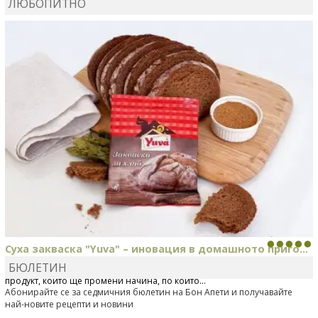
ЛЮБОПИТНО
КАРДАШЕВ
коментира рецептата
Свински ребра с
печени картофи
Суха закваска "Yuva" – иновация в домашното приго...
БЮЛЕТИН
Отскоро Лесафр България стартира предлагането на изцяло нов
продукт, който ще промени начина, по който...
Абонирайте се за седмичния бюлетин на Бон Апети и получавайте
най-новите рецепти и новини