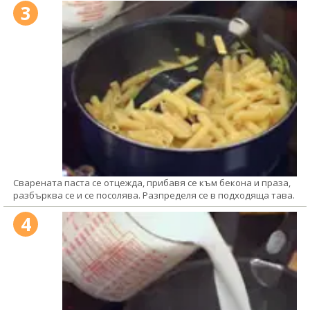
3
Сварената паста се отцежда, прибавя се към бекона и праза,
разбърква се и се посолява. Разпределя се в подходяща тава.
4