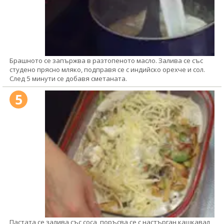
Брашното се запържва в разтопеното масло. Залива се със
студено прясно мляко, подправя се с индийско орехче и сол.
След 5 минути се добавя сметаната.
5
Пастата се залива със соса, поръсва се с настърган кашкавал