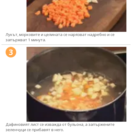
Лукът, морковите и целината се нарязват надребно и се
запържват 1 минута.
3
Дафиновият лист се изважда от бульона, а запържените
зеленчуци се прибавят в него.