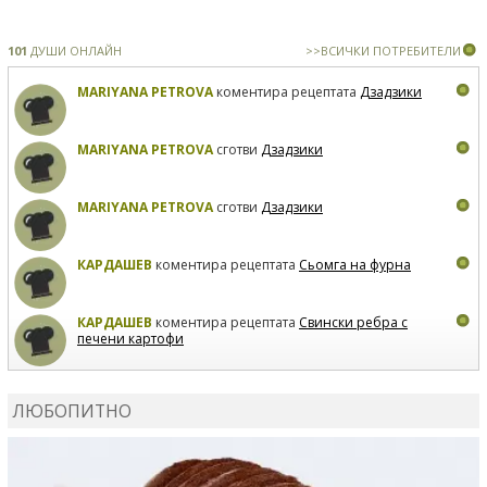
101
ДУШИ ОНЛАЙН
>>ВСИЧКИ ПОТРЕБИТЕЛИ
MARIYANA PETROVA
коментира рецептата
Дзадзики
MARIYANA PETROVA
сготви
Дзадзики
MARIYANA PETROVA
сготви
Дзадзики
КАРДАШЕВ
коментира рецептата
Сьомга на фурна
КАРДАШЕВ
коментира рецептата
Свински ребра с
печени картофи
ВЛАДИМИРА
сготви
Пилешко с бяло вино и лимон
ЛЮБОПИТНО
MARINA_VITA
коментира рецептата
Киноа със
зеленчуци