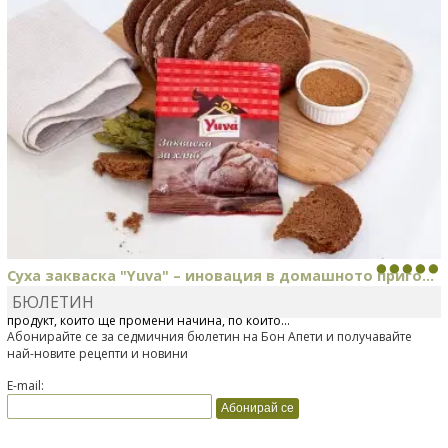
Суха закваска "Yuva" – иновация в домашното приго...
БЮЛЕТИН
Отскоро Лесафр България стартира предлагането на изцяло нов
продукт, който ще промени начина, по който...
Абонирайте се за седмичния бюлетин на Бон Апети и получавайте
най-новите рецепти и новини
E-mail: