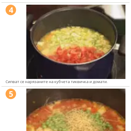
4
Сипват се нарязаните на кубчета тиквичка и домати.
5