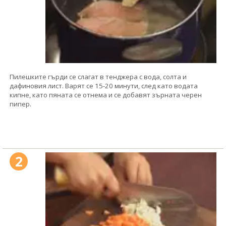
Пилешките гърди се слагат в тенджера с вода, солта и
дафиновия лист. Варят се 15-20 минути, след като водата
кипне, като пяната се отнема и се добавят зърната черен
пипер.
2