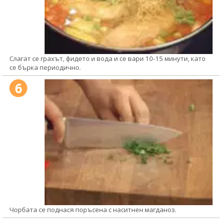
Слагат се грахът, фидето и вода и се вари 10-15 минути, като
се бърка периодично.
6
Чорбата се поднася поръсена с наситнен магданоз.