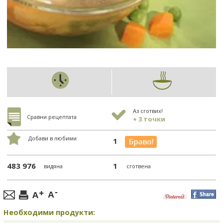
Аз сготвих!
Сравни рецептата
+ 3 точки
Добави в любими
1
483 976
1
видяна
сготвена
Необходими продукти: