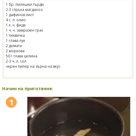
1 бр. пилешки гърди
2-3 стръка магданоз
1 дафинов лист
4 с. л. олио
1 к. ч. фиде
1 ч. ч. замразен грах
1 тиквичка
1 глава лук
2 домата
2 моркова
50 г глава целина
2-3 ч. л. сол
черен пипер на зърна на вкус
Начин на приготвяне:
1