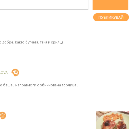
 добре. Както бутчета, така и крилца.
LOVA
о беше , направих ги с обикновена горчица .