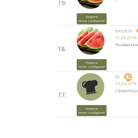
19.
Изпрати
лично съобщение
МАРИЕЛА
31.03.2016
Ползвах кла
18.
Изпрати
лично съобщение
IFF
25.03.2016
Страхотна ре
17.
Изпрати
лично съобщение