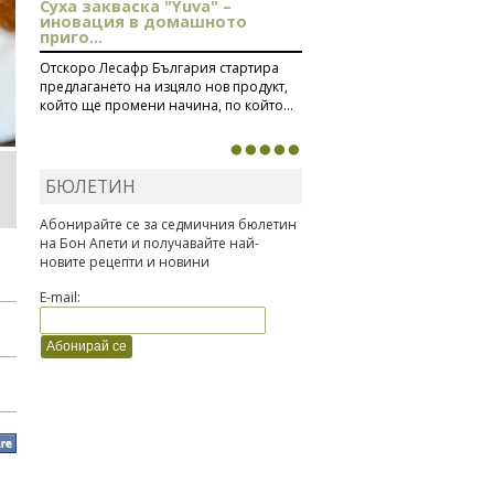
Суха закваска "Yuva" –
иновация в домашното
приго...
Отскоро Лесафр България стартира
предлагането на изцяло нов продукт,
който ще промени начина, по който...
БЮЛЕТИН
Абонирайте се за седмичния бюлетин
на Бон Апети и получавайте най-
новите рецепти и новини
E-mail: