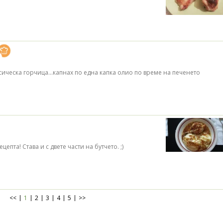
сическа горчица...капнах по една капка олио по време на печенето
цепта! Става и с двете части на бутчето. ;)
<<
1
2
3
4
5
>>