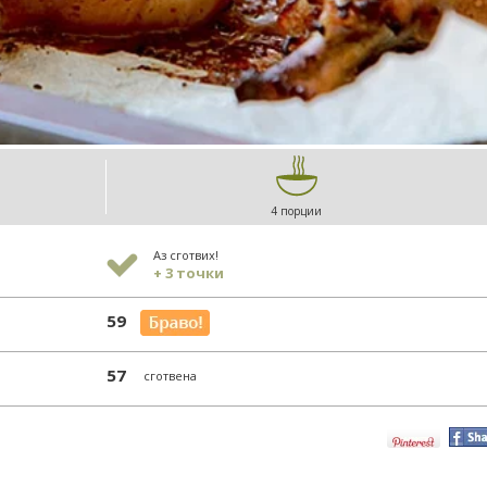
4 порции
Аз сготвих!
+ 3 точки
59
57
сготвена