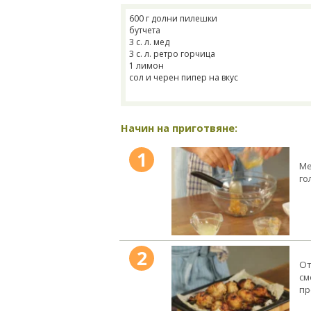
600 г долни пилешки
бутчета
3 с. л. мед
3 с. л. ретро горчица
1 лимон
сол и черен пипер на вкус
Начин на приготвяне:
1
Ме
го
2
От
см
пр