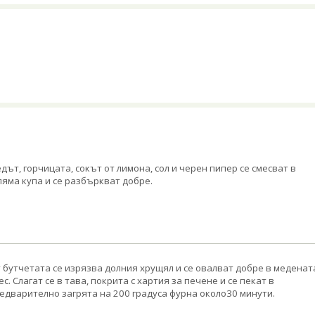
дът, горчицата, сокът от лимона, сол и черен пипер се смесват в
ляма купа и се разбъркват добре.
 бутчетата се изрязва долния хрущял и се овалват добре в меденат
ес. Слагат се в тава, покрита с хартия за печене и се пекат в
едварително загрята на 200 градуса фурна около30 минути.