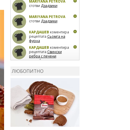
MARIYANA PETROVA
сготви
Дзадзики
MARIYANA PETROVA
сготви
Дзадзики
КАРДАШЕВ
коментира
рецептата
Сьомга на
фурна
КАРДАШЕВ
коментира
рецептата
Свински
ребра с печени
картофи
ВЛАДИМИРА
сготви
Пилешко с бяло вино и
ЛЮБОПИТНО
лимон
MARINA_VITA
коментира рецептата
Киноа със зеленчуци