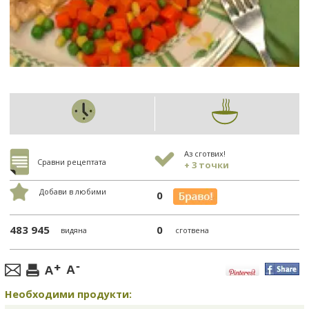
Аз сготвих!
Сравни рецептата
+ 3 точки
Добави в любими
0
483 945
0
видяна
сготвена
Необходими продукти: