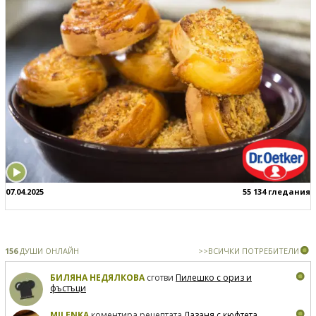
07.04.2025
55 134 гледания
156
ДУШИ ОНЛАЙН
>>ВСИЧКИ ПОТРЕБИТЕЛИ
БИЛЯНА НЕДЯЛКОВА
сготви
Пилешко с ориз и
фъстъци
MILENKA
коментира рецептата
Лазаня с кюфтета