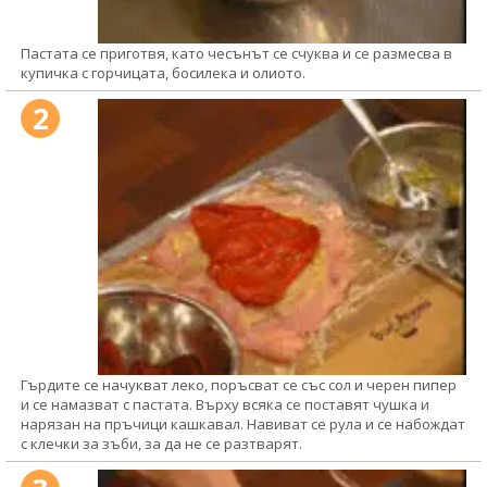
Пастата се приготвя, като чесънът се счуква и се размесва в
купичка с горчицата, босилека и олиото.
2
Гърдите се начукват леко, поръсват се със сол и черен пипер
и се намазват с пастата. Върху всяка се поставят чушка и
нарязан на пръчици кашкавал. Навиват се рула и се набождат
с клечки за зъби, за да не се разтварят.