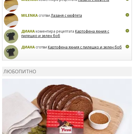
MILENKA
сготви
Лазаня с кюфтета
ДИАНА
коментира рецептата
Картофена яхния с
пилешко и зелен боб
ДИАНА
сготви
Картофена яхния с пилешко и зелен боб
MARIYANA PETROVA
коментира рецептата
Дзадзики
ЛЮБОПИТНО
MARIYANA PETROVA
сготви
Дзадзики