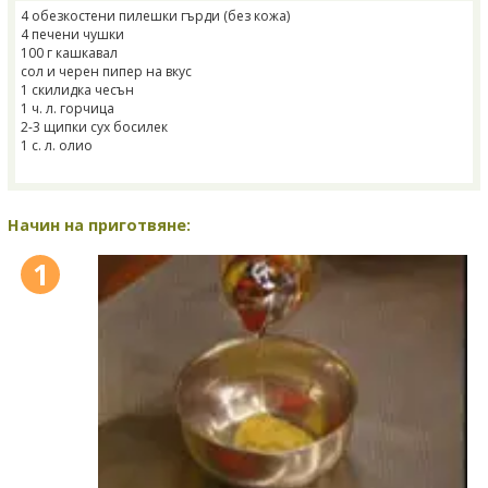
4 обезкостени пилешки гърди (без кожа)
4 печени чушки
100 г кашкавал
сол и черен пипер на вкус
1 скилидка чесън
1 ч. л. горчица
2-3 щипки сух босилек
1 с. л. олио
Начин на приготвяне:
1