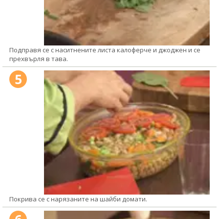
Подправя се с наситнените листа калоферче и джоджен и се
прехвърля в тава.
5
Покрива се с нарязаните на шайби домати.