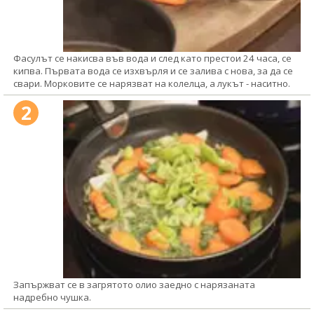
Фасулът се накисва във вода и след като престои 24 часа, се
кипва. Първата вода се изхвърля и се залива с нова, за да се
свари. Морковите се нарязват на колелца, а лукът - наситно.
2
Запържват се в загрятото олио заедно с нарязаната
надребно чушка.