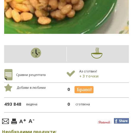
Аз сготвих!
Сравни рецептата
+ 3 точки
Добави в любими
0
493 848
0
видяна
сготвена
Необходими продукти: