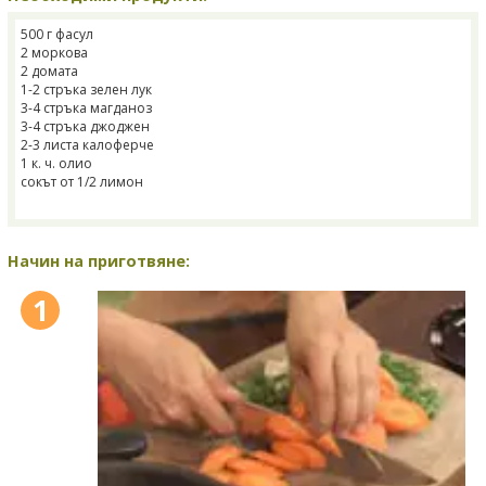
500 г фасул
2 моркова
2 домата
1-2 стръка зелен лук
3-4 стръка магданоз
3-4 стръка джоджен
2-3 листа калоферче
1 к. ч. олио
сокът от 1/2 лимон
Начин на приготвяне:
1