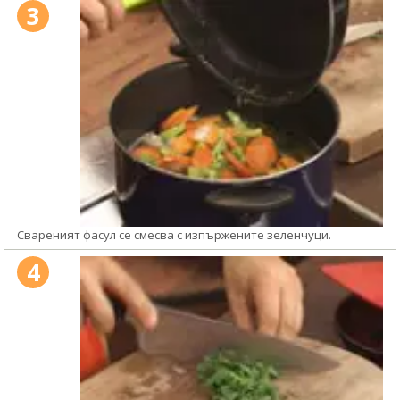
3
Свареният фасул се смесва с изпържените зеленчуци.
4