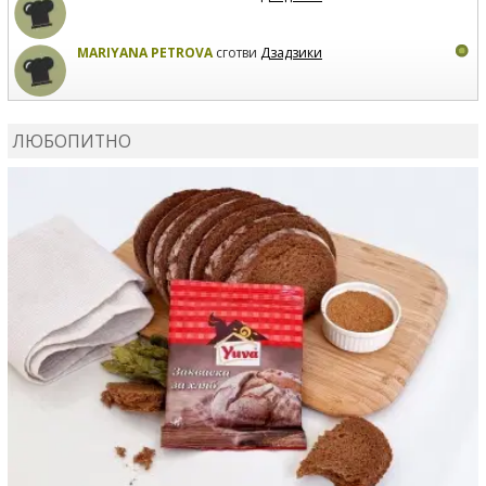
MARIYANA PETROVA
сготви
Дзадзики
КАРДАШЕВ
коментира рецептата
Сьомга на фурна
ЛЮБОПИТНО
КАРДАШЕВ
коментира рецептата
Свински ребра с
печени картофи