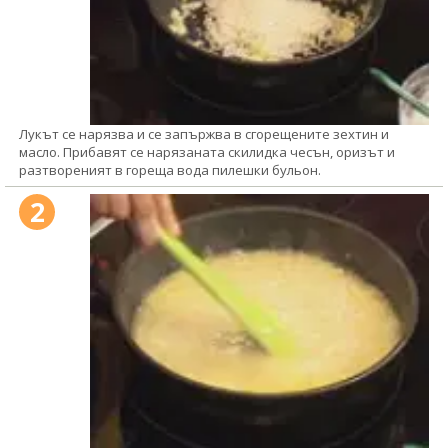
Лукът се нарязва и се запържва в сгорещените зехтин и
масло. Прибавят се нарязаната скилидка чесън, оризът и
разтвореният в гореща вода пилешки бульон.
2