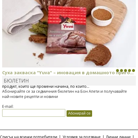
Суха закваска "Yuva" – иновация в домашното приго...
БЮЛЕТИН
Отскоро Лесафр България стартира предлагането на изцяло нов
продукт, който ще промени начина, по който...
Абонирайте се за седмичния бюлетин на Бон Апети и получавайте
най-новите рецепти и новини
E-mail:
Списък на всички потребители
|
Условия за ползване
|
Лични данни
|