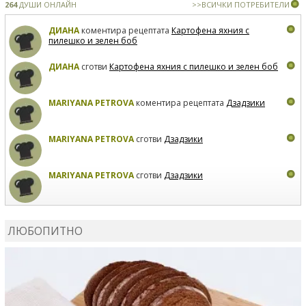
264
ДУШИ ОНЛАЙН
>>ВСИЧКИ ПОТРЕБИТЕЛИ
ДИАНА
коментира рецептата
Картофена яхния с
пилешко и зелен боб
ДИАНА
сготви
Картофена яхния с пилешко и зелен боб
MARIYANA PETROVA
коментира рецептата
Дзадзики
MARIYANA PETROVA
сготви
Дзадзики
MARIYANA PETROVA
сготви
Дзадзики
КАРДАШЕВ
коментира рецептата
Сьомга на фурна
ЛЮБОПИТНО
КАРДАШЕВ
коментира рецептата
Свински ребра с
печени картофи