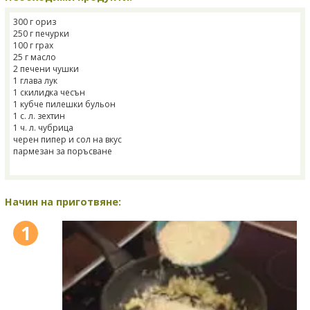
300 г ориз
250 г печурки
100 г грах
25 г масло
2 печени чушки
1 глава лук
1 скилидка чесън
1 кубче пилешки бульон
1 с. л. зехтин
1 ч. л. чубрица
черен пипер и сол на вкус
пармезан за поръсване
Начин на приготвяне:
1