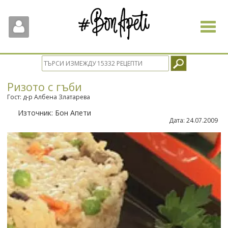
Toggle
navigat
Ризото с гъби
Гост: д-р Албена Златарева
Източник:
Бон Апети
Дата:
24.07.2009