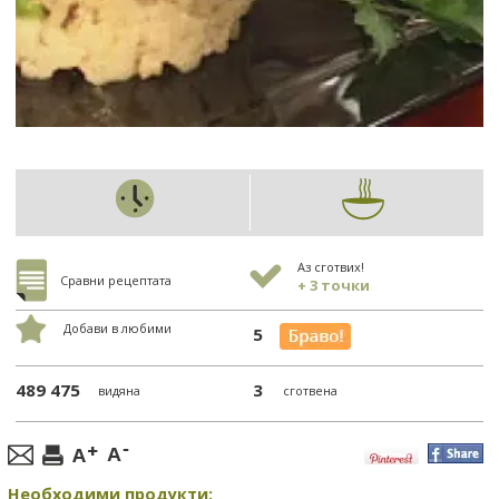
Аз сготвих!
Сравни рецептата
+ 3 точки
Добави в любими
5
489 475
3
видяна
сготвена
Необходими продукти: