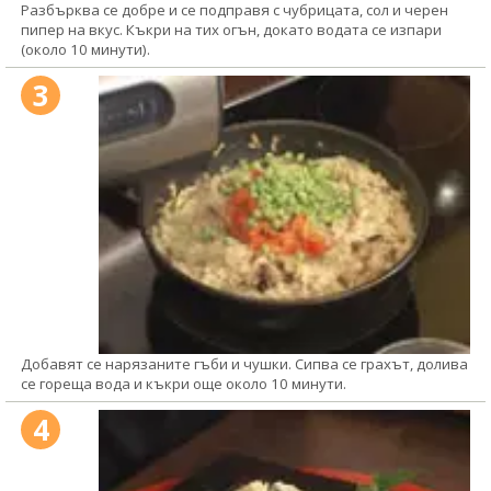
Разбърква се добре и се подправя с чубрицата, сол и черен
пипер на вкус. Къкри на тих огън, докато водата се изпари
(около 10 минути).
3
Добавят се нарязаните гъби и чушки. Сипва се грахът, долива
се гореща вода и къкри още около 10 минути.
4