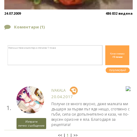
24.07.2009
486 832 видяна
Коментари (
1
)
IVAKALA
20.04.2017
Получи се много вкусно, даже малката ми
1.
дъщеря за първи път яде нещо, сготвено с
гъби, сипа си допълнително и каза, че по-
вкусен ориз не е яла. Благодаря за
Изпрати
рецептата!
лично съобщение
<<
1
>>