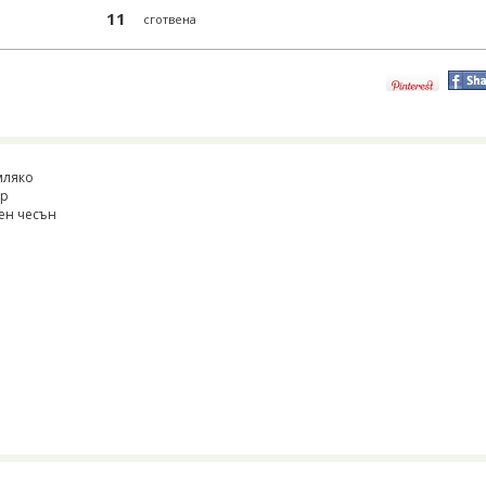
11
сготвена
мляко
ър
сен чесън