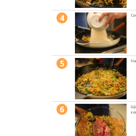
4
Си
5
На
6
Що
ка