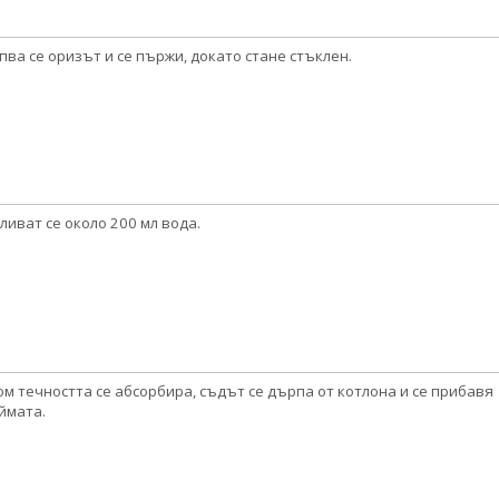
пва се оризът и се пържи, докато стане стъклен.
ливат се около 200 мл вода.
м течността се абсорбира, съдът се дърпа от котлона и се прибавя
ймата.