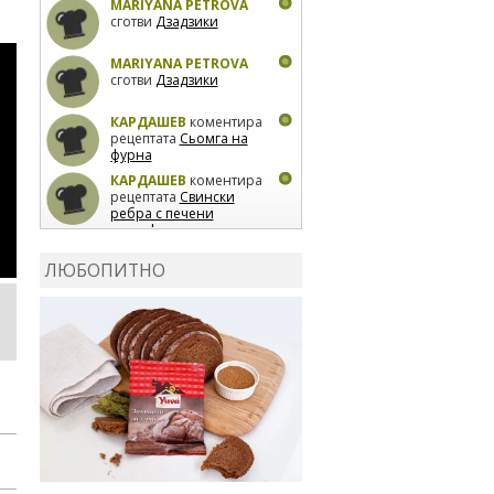
MARIYANA PETROVA
сготви
Дзадзики
MARIYANA PETROVA
сготви
Дзадзики
КАРДАШЕВ
коментира
рецептата
Сьомга на
фурна
КАРДАШЕВ
коментира
рецептата
Свински
ребра с печени
картофи
ВЛАДИМИРА
сготви
Пилешко с бяло вино и
ЛЮБОПИТНО
лимон
MARINA_VITA
коментира рецептата
Киноа със зеленчуци