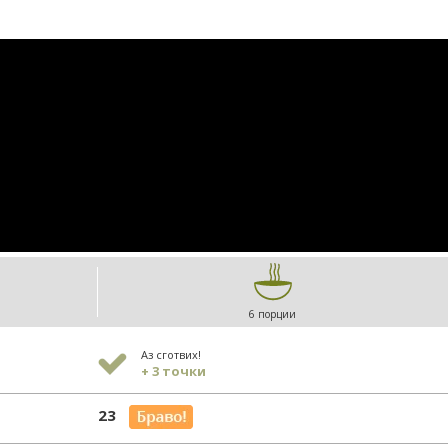
6 порции
Аз сготвих!
+ 3 точки
23