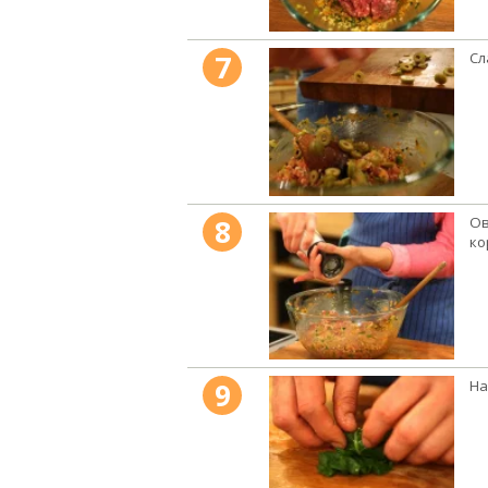
7
Сл
8
Ов
ко
9
На