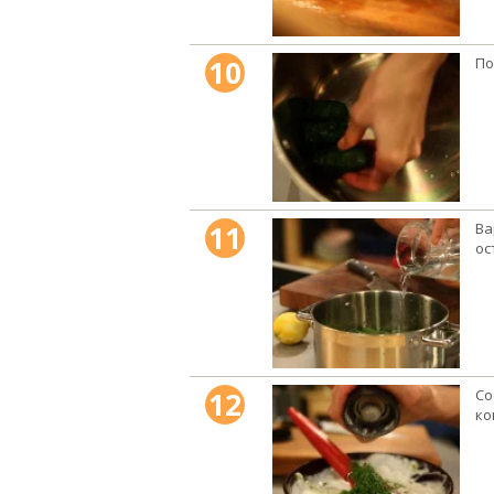
10
По
11
Ва
ос
12
Со
ко