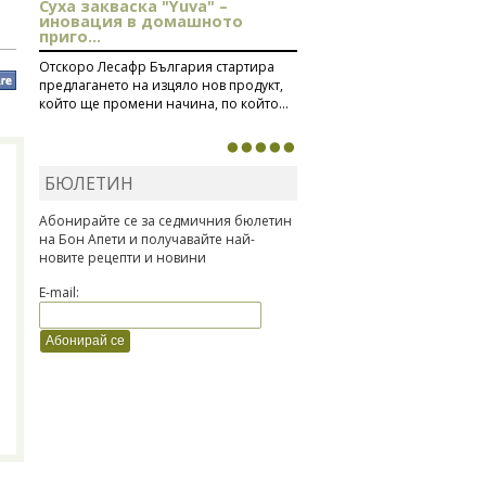
Суха закваска "Yuva" –
иновация в домашното
приго...
Отскоро Лесафр България стартира
предлагането на изцяло нов продукт,
който ще промени начина, по който...
БЮЛЕТИН
Абонирайте се за седмичния бюлетин
на Бон Апети и получавайте най-
новите рецепти и новини
E-mail: