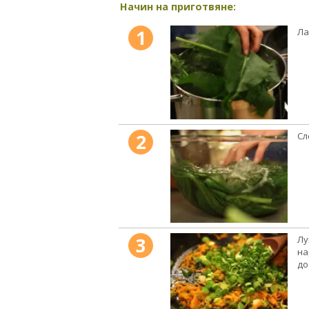
Начин на приготвяне:
1
Ла
2
Сл
3
Лу
на
до