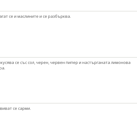
агат се и маслините и се разбърква.
кусява се със сол, черен, червен пипер и настърганата лимонова
ра.
виват се сарми.