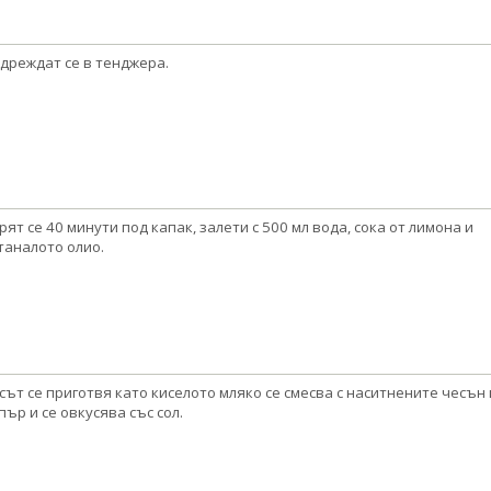
дреждат се в тенджера.
рят се 40 минути под капак, залети с 500 мл вода, сока от лимона и
таналото олио.
сът се приготвя като киселото мляко се смесва с наситнените чесън 
пър и се овкусява със сол.