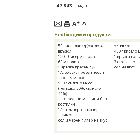
47 843
видяна
Необходими продукти:
50 листа лапад (около 4
за соса:
връзки)
400 г кисело 
150 г бисерен ориз
1 връзка коп
60 мл олио
3 стръка пре
1 връзка пресен лук
сол на вкус
1/2 връзка пресен чесън
1 голям морков
500 г смляно месо
(телешко 60%, свинско
40%)
100 г зелени маслини без
костилки
1/2 ч. л. червен пипер
1 лимон
сол и черен пипер на вкус