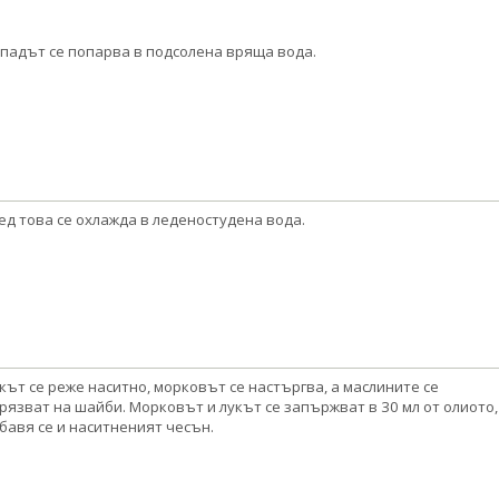
падът се попарва в подсолена вряща вода.
ед това се охлажда в леденостудена вода.
кът се реже наситно, морковът се настъргва, а маслините се
рязват на шайби. Морковът и лукът се запържват в 30 мл от олиото,
бавя се и наситненият чесън.