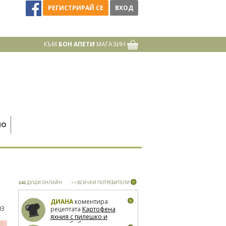
РЕГИСТРИРАЙ СЕ
ВХОД
КЪМ
БОН АПЕТИ
МАГАЗИН
НО
242
ДУШИ ОНЛАЙН
>>ВСИЧКИ ПОТРЕБИТЕЛИ
ДИАНА
коментира
03
рецептата
Картофена
яхния с пилешко и
зелен боб