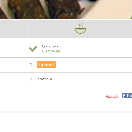
Аз сготвих!
+ 3 точки
1
1
сготвена