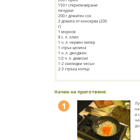
150 г стерилизирани
печурки
200 г доматен сок
3 домата от консерва (200
г)
1 морков
8 с. л. олио
1 ч. л. червен пипер
1 стрък целина
1 ч. л. джоджен
1/2 ч. л. девисил
1-2 скилидки чесън
2-3 стръка копър
Начин на приготвяне:
1
Лу
на
и 
че
до