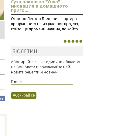
Суха закваска "Yuva" –
иновация в домашното
приго...
Отскоро Лесафр България стартира
предлагането на изцяло нов продукт,
който ще промени начина, по който...
БЮЛЕТИН
Абонирайте се за седмичния бюлетин
на Бон Апети и получавайте най-
новите рецепти и новини
E-mail: