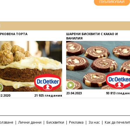
И
РКОВЕНА ТОРТА
ШАРЕНИ БИСКВИТИ С КАКАО И
ВАНИЛИЯ
23.04.2023
93 813 гледа
12.2020
21 925 гледания
ползване
|
Лични данни
|
Бисквитки
|
Реклама
|
За нас
|
Как да печели