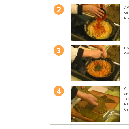
2
До
се
в 
3
Пр
сч
4
Са
ли
те
на
Се