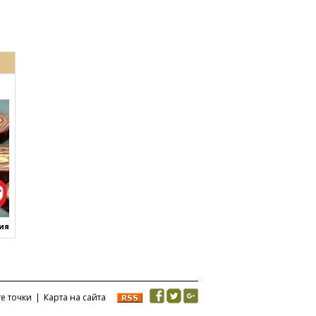
ния
те точки
|
Карта на сайта