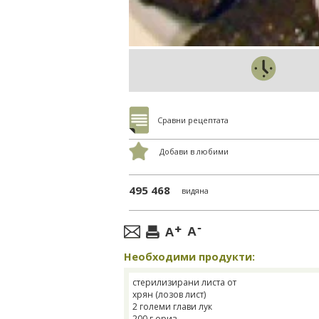
Сравни рецептата
Добави в любими
495 468
видяна
Необходими продукти:
стерилизирани листа от
хрян (лозов лист)
2 големи глави лук
200 г ориз