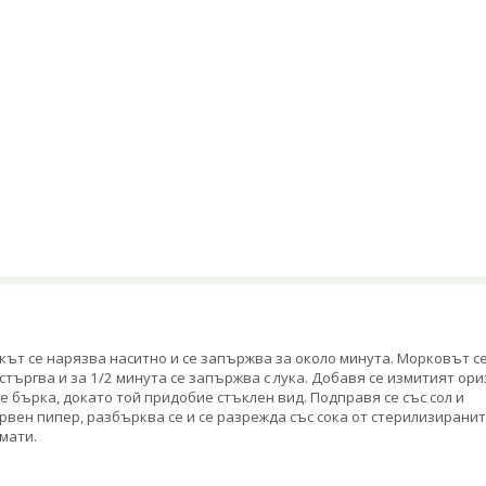
кът се нарязва наситно и се запържва за около минута. Морковът с
стъргва и за 1/2 минута се запържва с лука. Добавя се измитият ори
се бърка, докато той придобие стъклен вид. Подправя се със сол и
рвен пипер, разбърква се и се разрежда със сока от стерилизирани
мати.