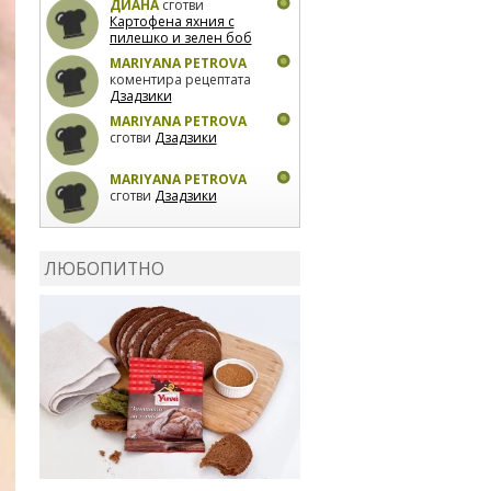
ДИАНА
сготви
Картофена яхния с
пилешко и зелен боб
MARIYANA PETROVA
коментира рецептата
Дзадзики
MARIYANA PETROVA
сготви
Дзадзики
MARIYANA PETROVA
сготви
Дзадзики
КАРДАШЕВ
коментира
рецептата
Сьомга на
ЛЮБОПИТНО
фурна
КАРДАШЕВ
коментира
рецептата
Свински
ребра с печени
картофи