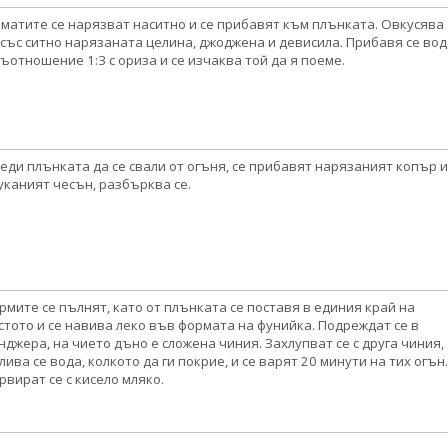
матите се нарязват наситно и се прибавят към плънката. Овкусява
 със ситно нарязаната целина, джоджена и девисила. Прибавя се вод
съотношение 1:3 с ориза и се изчаква той да я поеме.
еди плънката да се свали от огъня, се прибавят нарязаният копър и
уканият чесън, разбърква се.
рмите се пълнят, като от плънката се поставя в единия край на
стото и се навива леко във формата на фунийка. Подреждат се в
нджера, на чието дъно е сложена чиния. Захлупват се с друга чиния,
лива се вода, колкото да ги покрие, и се варят 20 минути на тих огън.
рвират се с кисело мляко.