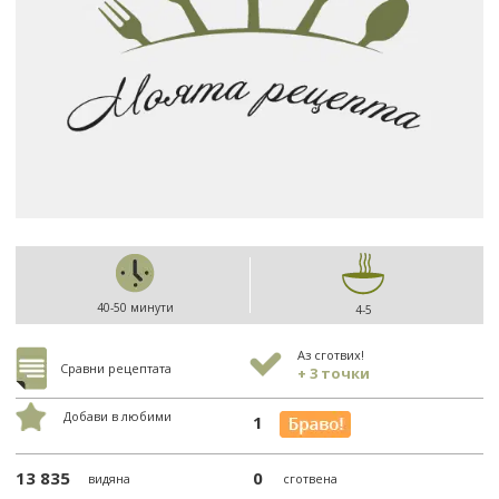
40-50 минути
4-5
Аз сготвих!
Сравни рецептата
+ 3 точки
Добави в любими
1
13 835
0
видяна
сготвена