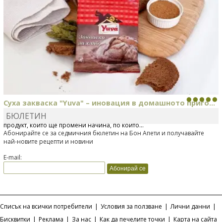
Суха закваска "Yuva" – иновация в домашното приго...
БЮЛЕТИН
Отскоро Лесафр България стартира предлагането на изцяло нов
продукт, който ще промени начина, по който...
Абонирайте се за седмичния бюлетин на Бон Апети и получавайте
най-новите рецепти и новини
E-mail:
Списък на всички потребители
|
Условия за ползване
|
Лични данни
|
Бисквитки
|
Реклама
|
За нас
|
Как да печелите точки
|
Карта на сайта