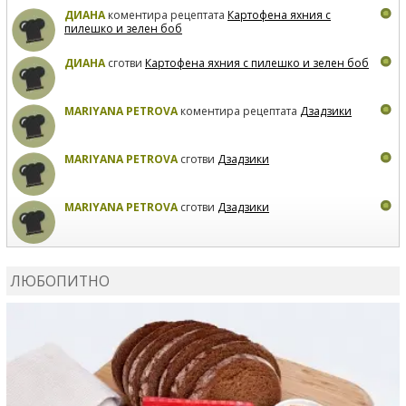
ДИАНА
коментира рецептата
Картофена яхния с
пилешко и зелен боб
ДИАНА
сготви
Картофена яхния с пилешко и зелен боб
MARIYANA PETROVA
коментира рецептата
Дзадзики
MARIYANA PETROVA
сготви
Дзадзики
MARIYANA PETROVA
сготви
Дзадзики
КАРДАШЕВ
коментира рецептата
Сьомга на фурна
ЛЮБОПИТНО
КАРДАШЕВ
коментира рецептата
Свински ребра с
печени картофи