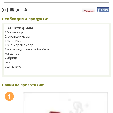
Необходими продукти:
3-4 големи домата
1/2 глава лук
2 скилидки чесън
1 ч. л. кимион
1 ч. л. черен пипер
1-2 с. л. подправка за барбекю
магданоз
чубрица
олио
сол на вкус
Начин на приготвяне:
1