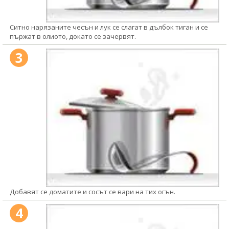
Ситно нарязаните чесън и лук се слагат в дълбок тиган и се
пържат в олиото, докато се зачервят.
3
Добавят се доматите и сосът се вари на тих огън.
4