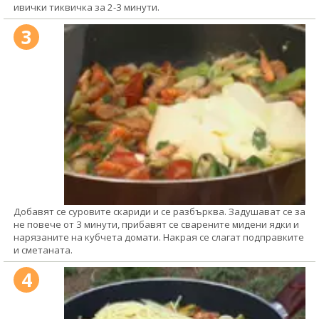
ивички тиквичка за 2-3 минути.
3
Добавят се суровите скариди и се разбърква. Задушават се за
не повече от 3 минути, прибавят се сварените мидени ядки и
нарязаните на кубчета домати. Накрая се слагат подправките
и сметаната.
4