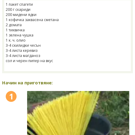
1 пакет спагети
200 г скариди
200 мидени ядки
1 кофичка заквасена сметана
2 домата
1 тиквичка
1 зелена чушка
1 к. ч. олио
3-4 скилидки чесън
3-4 листа керевиз
3-4 листа магданоз
сол и черен пипер на вкус
Начин на приготвяне:
1