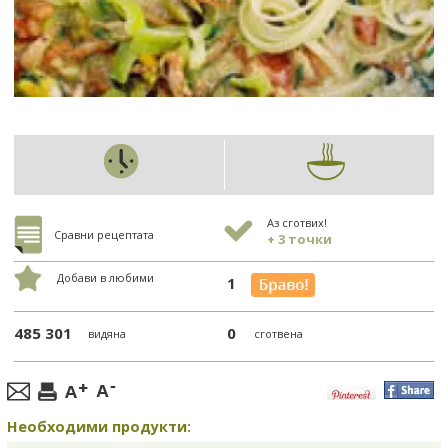
Аз сготвих!
Сравни рецептата
+ 3 точки
Добави в любими
1
485 301
0
видяна
сготвена
Необходими продукти: