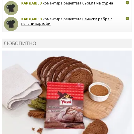
КАРДАШЕВ
коментира рецептата
Сьомга на фурна
КАРДАШЕВ
коментира рецептата
Свински ребра с
печени картофи
ВЛАДИМИРА
сготви
Пилешко с бяло вино и лимон
ЛЮБОПИТНО
MARINA_VITA
коментира рецептата
Киноа със
зеленчуци