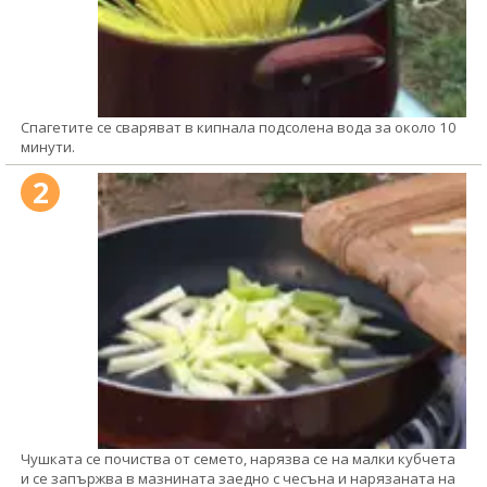
Спагетите се сваряват в кипнала подсолена вода за около 10
минути.
2
Чушката се почиства от семето, нарязва се на малки кубчета
и се запържва в мазнината заедно с чесъна и нарязаната на