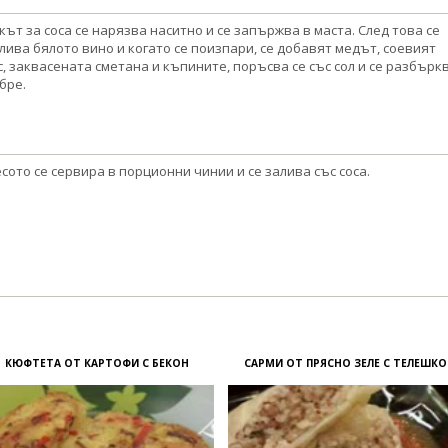
кът за соса се нарязва наситно и се запържва в маста. След това се
лива бялото вино и когато се поизпари, се добавят медът, соевият
с, заквасената сметана и къпините, поръсва се със сол и се разбърк
бре.
сото се сервира в порционни чинии и се залива със соса.
КЮФТЕТА ОТ КАРТОФИ С БЕКОН
САРМИ ОТ ПРЯСНО ЗЕЛЕ С ТЕЛЕШКО