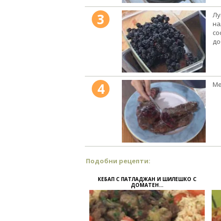
3
Лу
на
со
до
4
Ме
Подобни рецепти:
КЕБАП С ПАТЛАДЖАН И ШИЛЕШКО С
ДОМАТЕН...