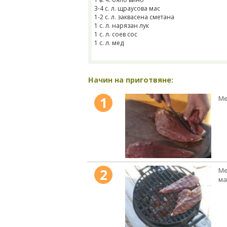
3-4 с. л. щраусова мас
1-2 с. л. заквасена сметана
1 с. л. нарязан лук
1 с. л. соев сос
1 с. л. мед
Начин на приготвяне:
1
Ме
2
Ме
ма