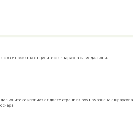
сото се почиства от ципите и се нарязва на медальони.
дальоните се изпичат от двете страни върху намазнена с щраусова
с скара.