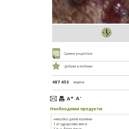
Сравни рецептата
Добави в любими
487 453
видяна
Необходими продукти:
няколко шепи къпини
1 кг щраусово месо
1 в. ч. бяло вино