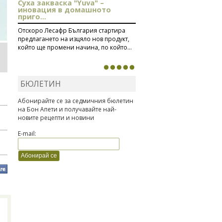
Суха закваска "Yuva" –
иновация в домашното
приго...
Отскоро Лесафр България стартира
предлагането на изцяло нов продукт,
който ще промени начина, по който...
БЮЛЕТИН
Абонирайте се за седмичния бюлетин
на Бон Апети и получавайте най-
новите рецепти и новини
E-mail: