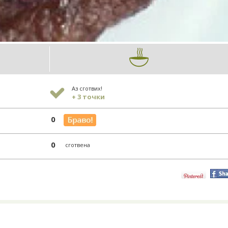
Аз сготвих!
+ 3 точки
0
0
сготвена