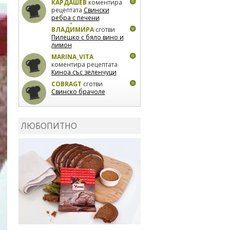
КАРДАШЕВ
коментира
рецептата
Свински
ребра с печени
картофи
ВЛАДИМИРА
сготви
Пилешко с бяло вино и
лимон
MARINA_VITA
коментира рецептата
Киноа със зеленчуци
COBRAGT
сготви
Свинско брачоле
EVTEDI
сготви
Печени
свински ребра
ЛЮБОПИТНО
DANKOLOVA
сготви
Фокача със синьо
сирене, лук и орехи