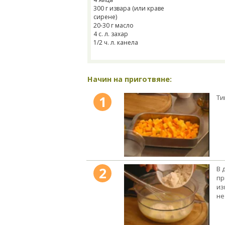
300 г извара (или краве
сирене)
20-30 г масло
4 с. л. захар
1/2 ч. л. канела
Начин на приготвяне:
1
Ти
2
В 
пр
из
не