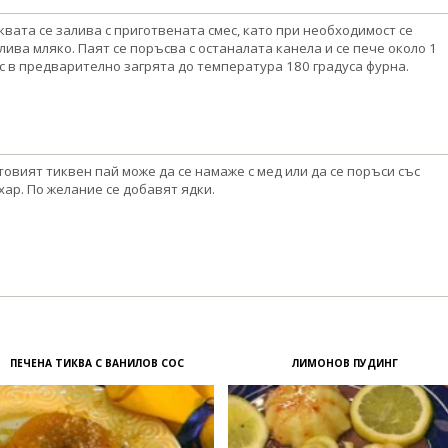
квата се залива с приготвената смес, като при необходимост се
лива мляко. Паят се поръсва с останалата канела и се пече около 1
с в предварително загрята до температура 180 градуса фурна.
товият тиквен пай може да се намаже с мед или да се поръси със
хар. По желание се добавят ядки.
ПЕЧЕНА ТИКВА С ВАНИЛОВ СОС
ЛИМОНОВ ПУДИНГ