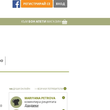
РЕГИСТРИРАЙ СЕ
ВХОД
КЪМ
БОН АПЕТИ
МАГАЗИН
НО
180
ДУШИ ОНЛАЙН
>>ВСИЧКИ ПОТРЕБИТЕЛИ
MARIYANA PETROVA
коментира рецептата
Дзадзики
03