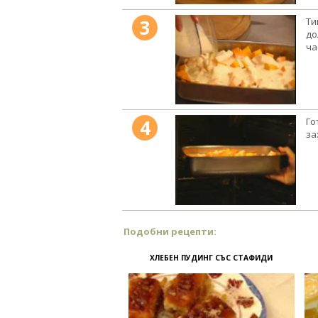
3
Ти
до
ча
4
Го
за
Подобни рецепти:
ХЛЕБЕН ПУДИНГ СЪС СТАФИДИ