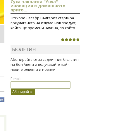
Суха закваска "Yuva" –
иновация в домашното
приго...
Отскоро Лесафр България стартира
предлагането на изцяло нов продукт,
който ще промени начина, по който...
БЮЛЕТИН
Абонирайте се за седмичния бюлетин
на Бон Апети и получавайте най-
новите рецепти и новини
E-mail: