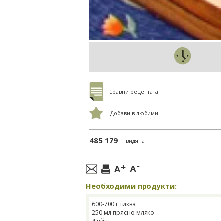
Сравни рецептата
Добави в любими
485 179
видяна
Необходими продукти:
600-700 г тиква
250 мл прясно мляко
4 яйца