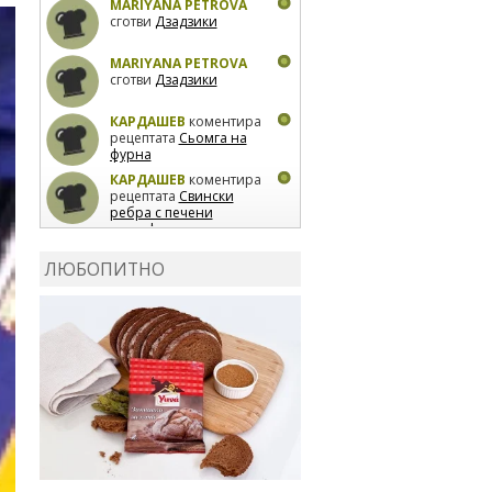
MARIYANA PETROVA
сготви
Дзадзики
MARIYANA PETROVA
сготви
Дзадзики
КАРДАШЕВ
коментира
рецептата
Сьомга на
фурна
КАРДАШЕВ
коментира
рецептата
Свински
ребра с печени
картофи
ВЛАДИМИРА
сготви
Пилешко с бяло вино и
ЛЮБОПИТНО
лимон
MARINA_VITA
коментира рецептата
Киноа със зеленчуци