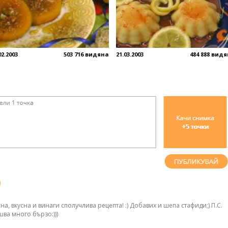
02.2003
503 716 видяна
21.03.2003
484 888 вид
на, вкусна и винаги сполучлива рецепта! :) Добавих и шепа стафиди;) П.С.
шва много бързо:)))