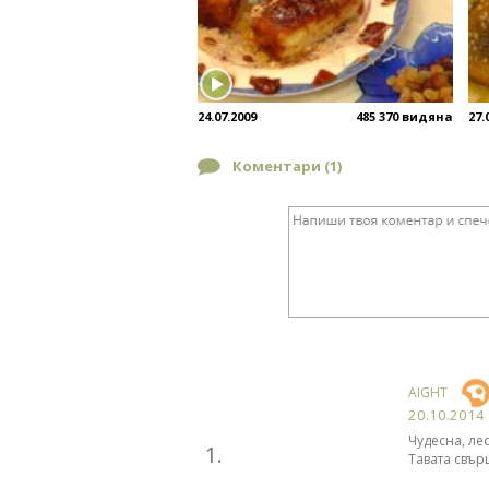
24.07.2009
485 370 видяна
27.
Коментари (
1
)
AIGHT
20.10.2014
Чудесна, лес
1.
Тавата свър