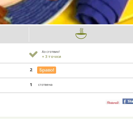
Аз сготвих!
+ 3 точки
2
1
сготвена