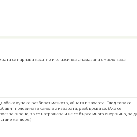
квата се нарязва наситно и се изсипва с намазана с масло тава.
дълбока купа се разбиват млякото, яйцата и захарта. След това се
ибавят половината канела и изварата, разбърква се. (Ако се
ползва сирене, то се натрошава и не се бърка много енергично, за д
 стане на пюре.)