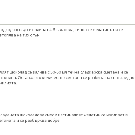
подходящ съд се наливат 4-5 с. л. вода, сипва се желатинът и се
зтопява на тих огън.
лият шоколад се залива с 50-60 мл течна сладкарска сметана и се
зтопява. Останалото количество сметана се разбива на сняг заедно 
нилията.
ладената шоколадова смес и изстиналият желатин се изсипват в
етаната и се разбърква добре.