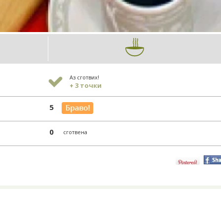
Аз сготвих!
+ 3 точки
5
0
сготвена