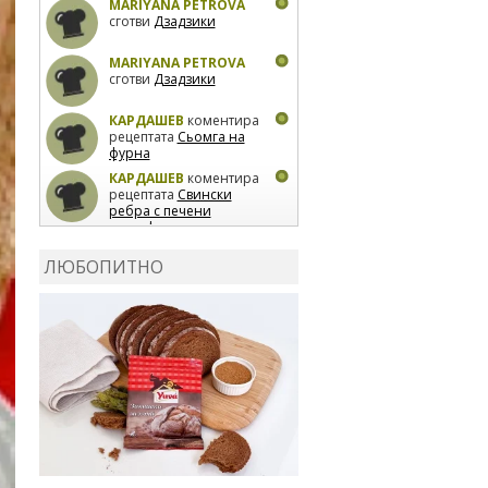
MARIYANA PETROVA
сготви
Дзадзики
MARIYANA PETROVA
сготви
Дзадзики
КАРДАШЕВ
коментира
рецептата
Сьомга на
фурна
КАРДАШЕВ
коментира
рецептата
Свински
ребра с печени
картофи
ВЛАДИМИРА
сготви
Пилешко с бяло вино и
ЛЮБОПИТНО
лимон
MARINA_VITA
коментира рецептата
Киноа със зеленчуци