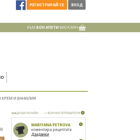
РЕГИСТРИРАЙ СЕ
ВХОД
КЪМ
БОН АПЕТИ
МАГАЗИН
НО
 КРЕМ И ВАНИЛИЯ
224
ДУШИ ОНЛАЙН
>>ВСИЧКИ ПОТРЕБИТЕЛИ
MARIYANA PETROVA
03
коментира рецептата
Дзадзики