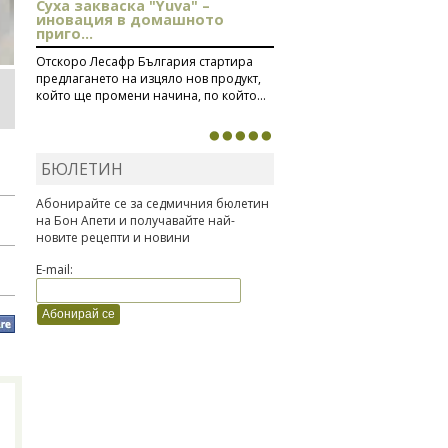
Суха закваска "Yuva" –
иновация в домашното
приго...
Отскоро Лесафр България стартира
предлагането на изцяло нов продукт,
който ще промени начина, по който...
БЮЛЕТИН
Абонирайте се за седмичния бюлетин
на Бон Апети и получавайте най-
новите рецепти и новини
E-mail: