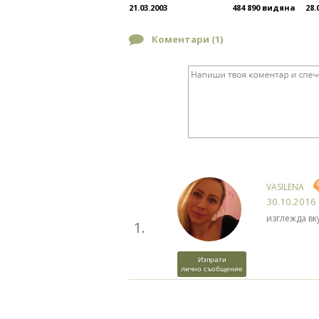
21.03.2003
484 890 видяна
28.
Коментари (
1
)
VASILENA
30.10.2016
изглежда вк
1.
Изпрати
лично съобщение