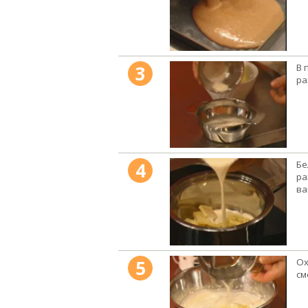
3
В 
ра
4
Бе
ра
ва
5
Ох
см