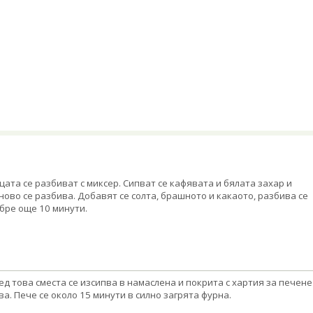
цата се разбиват с миксер. Сипват се кафявата и бялата захар и
ново се разбива. Добавят се солта, брашното и какаото, разбива се
бре още 10 минути.
ед това сместа се изсипва в намаслена и покрита с хартия за печене
ва. Пече се около 15 минути в силно загрята фурна.