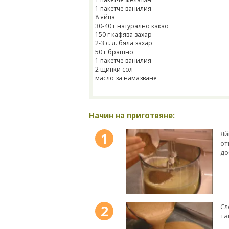
1 пакетче ванилия
8 яйца
30-40 г натурално какао
150 г кафява захар
2-3 с. л. бяла захар
50 г брашно
1 пакетче ванилия
2 щипки сол
масло за намазване
Начин на приготвяне:
1
Яй
от
до
2
Сл
та