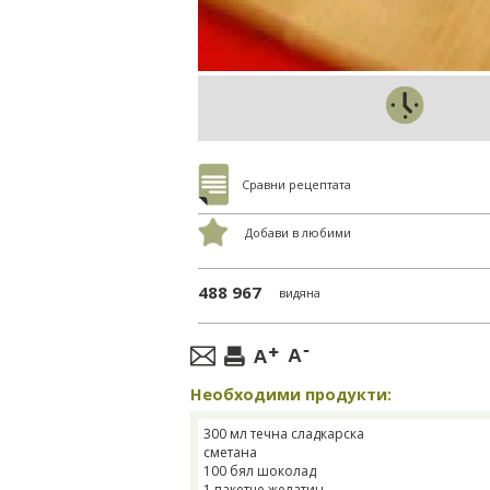
Сравни рецептата
Добави в любими
488 967
видяна
Необходими продукти:
300 мл течна сладкарска
сметана
100 бял шоколад
1 пакетче желатин