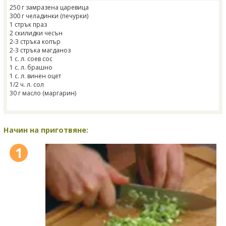
250 г замразена царевица
300 г челадинки (печурки)
1 стрък праз
2 скилидки чесън
2-3 стръка копър
2-3 стръка магданоз
1 с. л. соев сос
1 с. л. брашно
1 с. л. винен оцет
1/2 ч. л. сол
30 г масло (маргарин)
Начин на приготвяне:
1