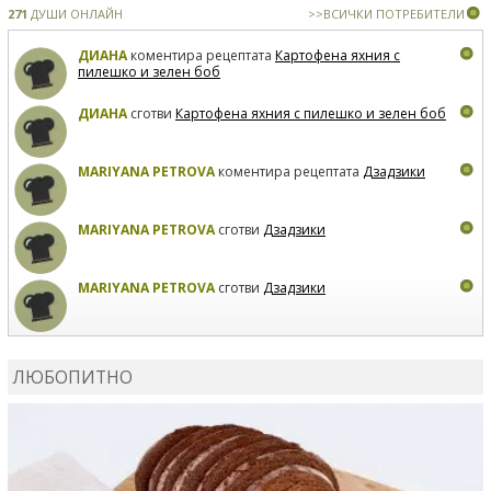
271
ДУШИ ОНЛАЙН
>>ВСИЧКИ ПОТРЕБИТЕЛИ
ДИАНА
коментира рецептата
Картофена яхния с
пилешко и зелен боб
ДИАНА
сготви
Картофена яхния с пилешко и зелен боб
MARIYANA PETROVA
коментира рецептата
Дзадзики
MARIYANA PETROVA
сготви
Дзадзики
MARIYANA PETROVA
сготви
Дзадзики
КАРДАШЕВ
коментира рецептата
Сьомга на фурна
ЛЮБОПИТНО
КАРДАШЕВ
коментира рецептата
Свински ребра с
печени картофи