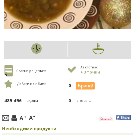
Аз сготвих!
Сравни рецептата
+ 3 точки
Добави в любими
0
485 496
0
видяна
сготвена
Необходими продукти: