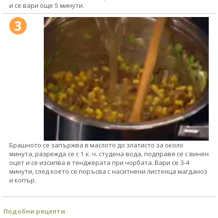
и се вари още 5 минути.
3
Брашното се запържва в маслото до златисто за около
минута, разрежда се с 1 к. ч. студена вода, подправя се с винен
оцет и се изсипва в тенджерата при чорбата. Вари се 3-4
минути, след което се поръсва с наситнени листенца магданоз
и копър.
Подобни рецепти: