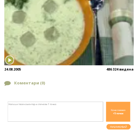
24.08.2005
486 324 видяна
Коментари (
0
)