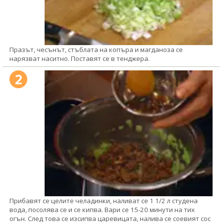
Празът, чесънът, стъблата на копъра и магданоза се
нарязват наситно. Поставят се в тенджера.
2
Прибавят се целите челадинки, наливат се 1 1/2 л студена
вода, посолява се и се кипва. Вари се 15-20 минути на тих
огън. След това се изсипва царевицата, налива се соевият сос