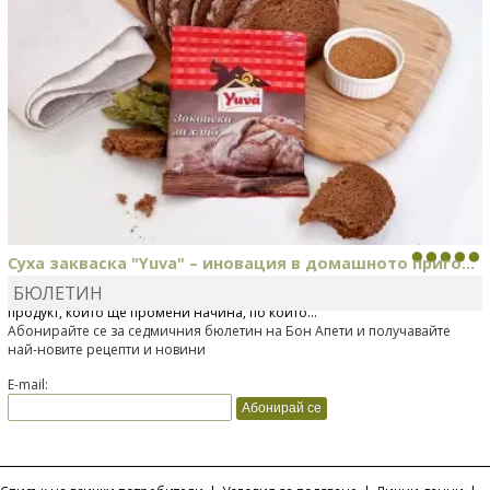
Суха закваска "Yuva" – иновация в домашното приго...
БЮЛЕТИН
Отскоро Лесафр България стартира предлагането на изцяло нов
продукт, който ще промени начина, по който...
Абонирайте се за седмичния бюлетин на Бон Апети и получавайте
най-новите рецепти и новини
E-mail: