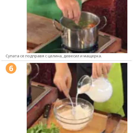
Супата се подправя с целина, девесил и мащерка.
6