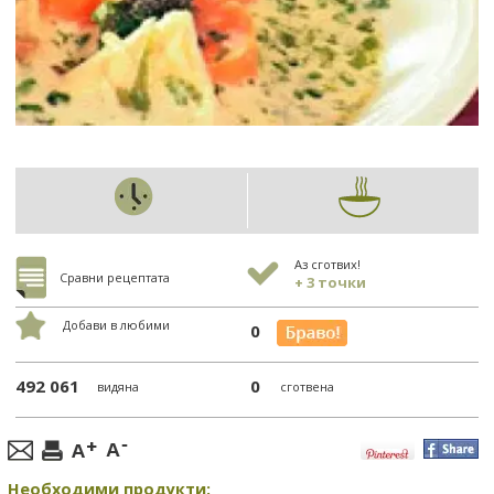
Аз сготвих!
Сравни рецептата
+ 3 точки
Добави в любими
0
492 061
0
видяна
сготвена
Необходими продукти: