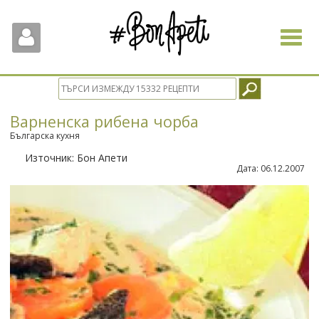
Toggle
navigat
Варненска рибена чорба
Българска кухня
Източник:
Бон Апети
Дата:
06.12.2007