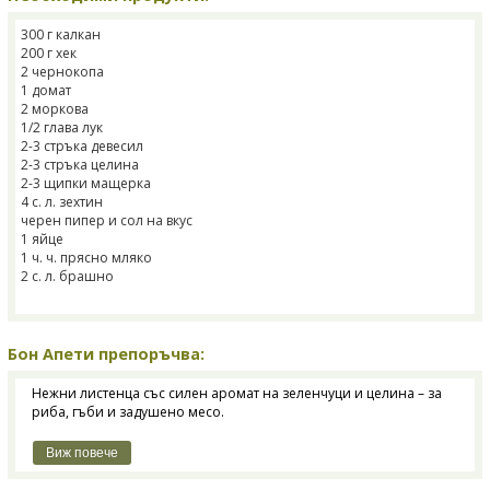
300 г калкан
200 г хек
2 чернокопа
1 домат
2 моркова
1/2 глава лук
2-3 стръка девесил
2-3 стръка целина
2-3 щипки мащерка
4 с. л. зехтин
черен пипер и сол на вкус
1 яйце
1 ч. ч. прясно мляко
2 с. л. брашно
Бон Апети препоръчва:
Нежни листенца със силен аромат на зеленчуци и целина – за
риба, гъби и задушено месо.
Виж повече