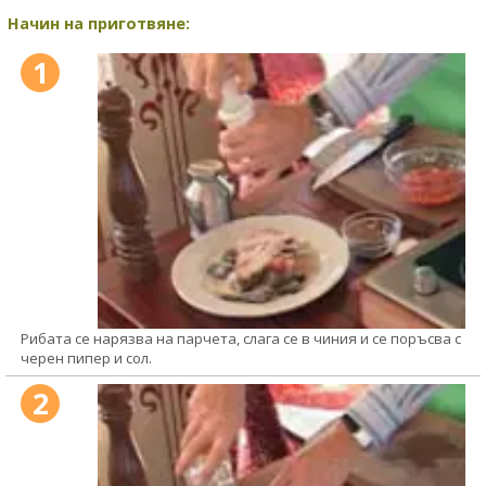
Начин на приготвяне:
1
Рибата се нарязва на парчета, слага се в чиния и се поръсва с
черен пипер и сол.
2