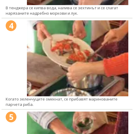
В тенджера се кипва вода, налива се зехтинът и се слагат
нарязаните надребно моркови и лук.
4
Когато зеленчуците омекнат, се прибавят маринованите
парчета риба.
5