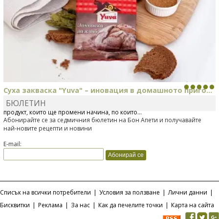
Суха закваска "Yuva" – иновация в домашното приго...
БЮЛЕТИН
Отскоро Лесафр България стартира предлагането на изцяло нов
продукт, който ще промени начина, по който...
Абонирайте се за седмичния бюлетин на Бон Апети и получавайте
най-новите рецепти и новини
E-mail:
Списък на всички потребители
|
Условия за ползване
|
Лични данни
|
Бисквитки
|
Реклама
|
За нас
|
Как да печелите точки
|
Карта на сайта