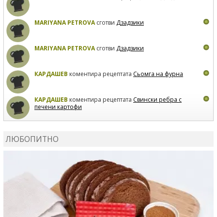
MARIYANA PETROVA
сготви
Дзадзики
MARIYANA PETROVA
сготви
Дзадзики
КАРДАШЕВ
коментира рецептата
Сьомга на фурна
КАРДАШЕВ
коментира рецептата
Свински ребра с
печени картофи
ВЛАДИМИРА
сготви
Пилешко с бяло вино и лимон
ЛЮБОПИТНО
MARINA_VITA
коментира рецептата
Киноа със
зеленчуци