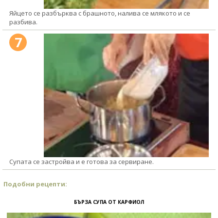
Яйцето се разбърква с брашното, налива се млякото и се
разбива.
7
Супата се застройва и е готова за сервиране.
Подобни рецепти:
БЪРЗА СУПА ОТ КАРФИОЛ