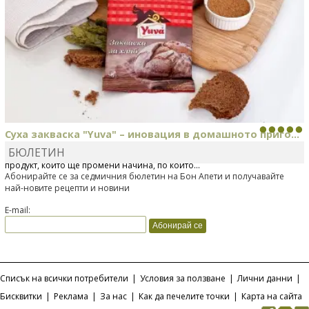
Суха закваска "Yuva" – иновация в домашното приго...
БЮЛЕТИН
Отскоро Лесафр България стартира предлагането на изцяло нов
продукт, който ще промени начина, по който...
Абонирайте се за седмичния бюлетин на Бон Апети и получавайте
най-новите рецепти и новини
E-mail:
Списък на всички потребители
|
Условия за ползване
|
Лични данни
|
Бисквитки
|
Реклама
|
За нас
|
Как да печелите точки
|
Карта на сайта