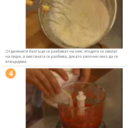
Отделените белтъци се разбиват на сняг, ягодите се смилат
на пюре, а сметаната се разбива, докато започне леко да се
втвърдява.
4