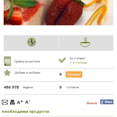
Аз сготвих!
Сравни рецептата
+ 3 точки
Добави в любими
0
486 978
0
видяна
сготвена
Необходими продукти: