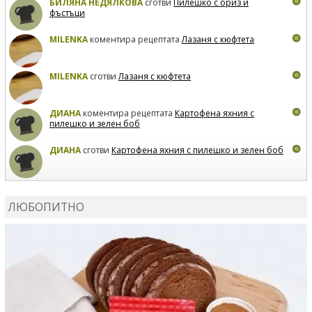
БИЛЯНА НЕДЯЛКОВА
сготви
Пилешко с ориз и
фъстъци
MILENKA
коментира рецептата
Лазаня с кюфтета
MILENKA
сготви
Лазаня с кюфтета
ДИАНА
коментира рецептата
Картофена яхния с
пилешко и зелен боб
ДИАНА
сготви
Картофена яхния с пилешко и зелен боб
MARIYANA PETROVA
коментира рецептата
Дзадзики
ЛЮБОПИТНО
MARIYANA PETROVA
сготви
Дзадзики