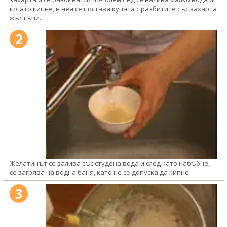
когато кипне, в нея се поставя купата с разбитите със захарта
жълтъци.
2
Желатинът се залива със студена вода и след като набъбне,
се загрява на водна баня, като не се допуска да кипне.
3