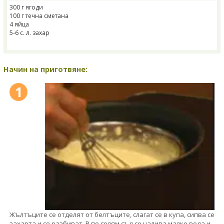
300 г ягоди
100 г течна сметана
4 яйца
5-6 с. л. захар
Начин на приготвяне:
1
Жълтъците се отделят от белтъците, слагат се в купа, сипва се
захарта и се разбиват. В по-голям съд се налива малко вода и