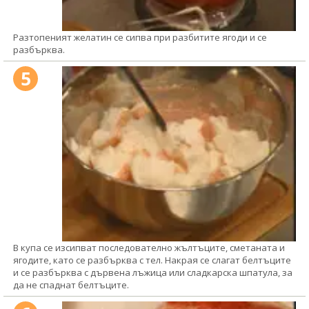
Разтопеният желатин се сипва при разбитите ягоди и се
разбърква.
5
В купа се изсипват последователно жълтъците, сметаната и
ягодите, като се разбърква с тел. Накрая се слагат белтъците
и се разбърква с дървена лъжица или сладкарска шпатула, за
да не спаднат белтъците.