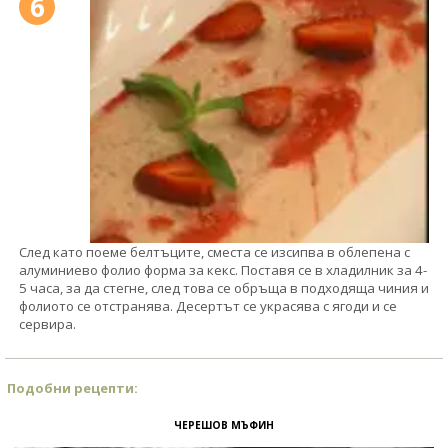
6
След като поеме белтъците, сместа се изсипва в облепена с
алуминиево фолио форма за кекс. Поставя се в хладилник за 4-
5 часа, за да стегне, след това се обръща в подходяща чиния и
фолиото се отстранява. Десертът се украсява с ягоди и се
сервира.
Подобни рецепти:
ЧЕРЕШОВ МЪФИН