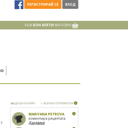
РЕГИСТРИРАЙ СЕ
ВХОД
КЪМ
БОН АПЕТИ
МАГАЗИН
НО
202
ДУШИ ОНЛАЙН
>>ВСИЧКИ ПОТРЕБИТЕЛИ
MARIYANA PETROVA
коментира рецептата
Дзадзики
17