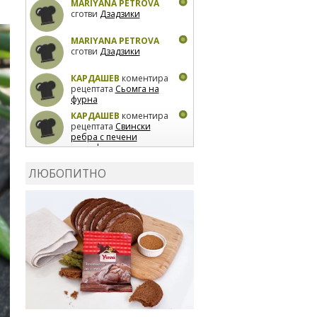
MARIYANA PETROVA
сготви
Дзадзики
MARIYANA PETROVA
сготви
Дзадзики
КАРДАШЕВ
коментира
рецептата
Сьомга на
фурна
КАРДАШЕВ
коментира
рецептата
Свински
ребра с печени
картофи
ВЛАДИМИРА
сготви
Пилешко с бяло вино и
ЛЮБОПИТНО
лимон
MARINA_VITA
коментира рецептата
Киноа със зеленчуци