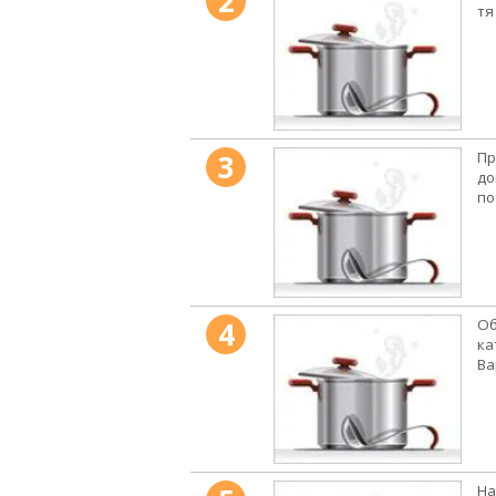
2
тя
3
Пр
до
по
4
Об
ка
Ва
На