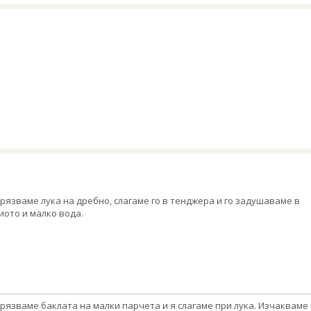
рязваме лука на дребно, слагаме го в тенджера и го задушаваме в
иото и малко вода.
рязваме баклата на малки парчета и я слагаме при лука. Изчакваме 