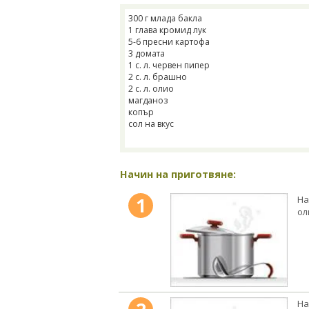
300 г млада бакла
1 глава кромид лук
5-6 пресни картофа
3 домата
1 с. л. червен пипер
2 с. л. брашно
2 с. л. олио
магданоз
копър
сол на вкус
Начин на приготвяне:
1
На
ол
На