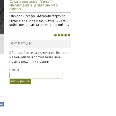
Суха закваска "Yuva" –
иновация в домашното
приго...
Отскоро Лесафр България стартира
предлагането на изцяло нов продукт,
който ще промени начина, по който...
БЮЛЕТИН
Абонирайте се за седмичния бюлетин
на Бон Апети и получавайте най-
новите рецепти и новини
E-mail: