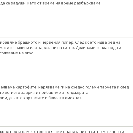
 да се задуши, като от време на време разбъркваме.
ибавяме брашното и червения пипер. След което идва ред на
матите, смлени или нарязани на ситно. Доливаме топла вода и
соляваме на вкус.
елваме картофите, нарязваме ги на средно големи парчета и след
то ястието заври, ги прибавяме в тенджерата.
рим, докато картофите и баклата омекнат.
края поръсваме готовото ястие с нарязани на ситно магданоз и