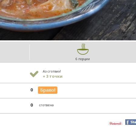
6 порции
Аз сготвих!
+ 3 точки
0
0
сготвена