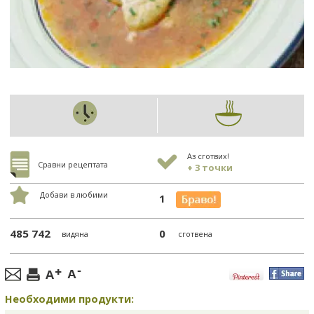
Аз сготвих!
Сравни рецептата
+ 3 точки
Добави в любими
1
485 742
0
видяна
сготвена
Необходими продукти: