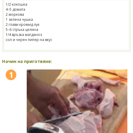
1/2 кокошка
4–5 домата
2 моркова
1 зелена чушка
2 глави кромид лук
5–6 стръка целина
1/4 връзка магданоз
сол и черен пипер на вкус
Начин на приготвяне:
1