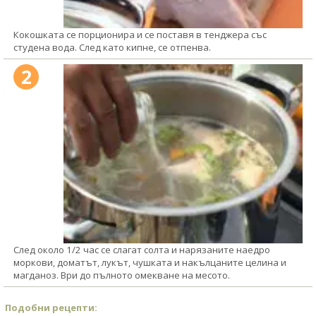
Кокошката се порционира и се поставя в тенджера със
студена вода. След като кипне, се отпенва.
2
След около 1/2 час се слагат солта и нарязаните наедро
моркови, доматът, лукът, чушката и накълцаните целина и
магданоз. Ври до пълното омекване на месото.
Подобни рецепти: