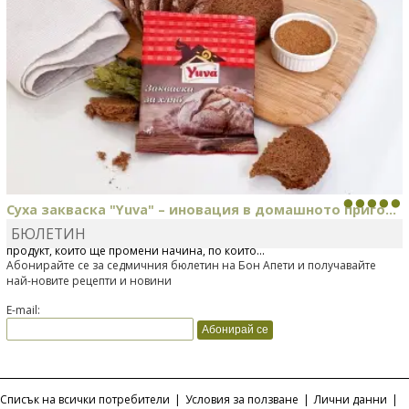
Суха закваска "Yuva" – иновация в домашното приго...
БЮЛЕТИН
Отскоро Лесафр България стартира предлагането на изцяло нов
продукт, който ще промени начина, по който...
Абонирайте се за седмичния бюлетин на Бон Апети и получавайте
най-новите рецепти и новини
E-mail:
Списък на всички потребители
|
Условия за ползване
|
Лични данни
|