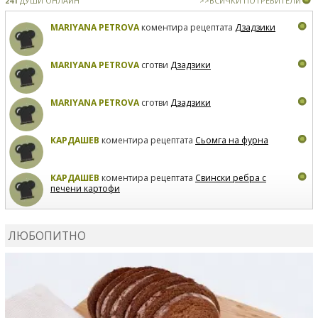
241
ДУШИ ОНЛАЙН
>>ВСИЧКИ ПОТРЕБИТЕЛИ
MARIYANA PETROVA
коментира рецептата
Дзадзики
MARIYANA PETROVA
сготви
Дзадзики
MARIYANA PETROVA
сготви
Дзадзики
КАРДАШЕВ
коментира рецептата
Сьомга на фурна
КАРДАШЕВ
коментира рецептата
Свински ребра с
печени картофи
ВЛАДИМИРА
сготви
Пилешко с бяло вино и лимон
ЛЮБОПИТНО
MARINA_VITA
коментира рецептата
Киноа със
зеленчуци