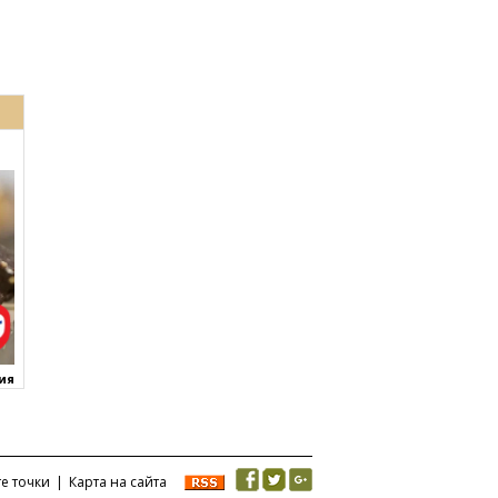
ния
те точки
|
Карта на сайта