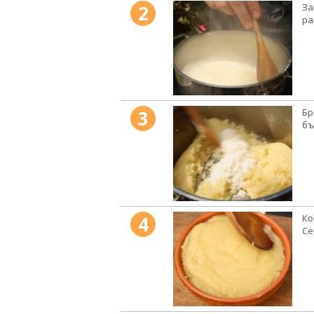
2
За
ра
3
Бр
бъ
4
Ко
Се