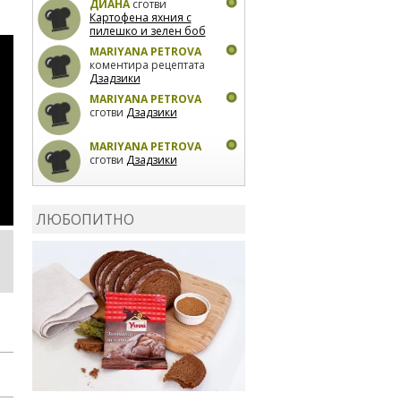
ДИАНА
сготви
Картофена яхния с
пилешко и зелен боб
MARIYANA PETROVA
коментира рецептата
Дзадзики
MARIYANA PETROVA
сготви
Дзадзики
MARIYANA PETROVA
сготви
Дзадзики
КАРДАШЕВ
коментира
рецептата
Сьомга на
ЛЮБОПИТНО
фурна
КАРДАШЕВ
коментира
рецептата
Свински
ребра с печени
картофи