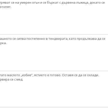
гряват се на умерен огън и се бъркат с дървена лъжица, докато се
зтопят.
ашното се сипва постепенно в тенджерата, като продължава да се
рка.
гато маслото „избие“, ястието е готово. Оставя се да се охлади.
рвира се с мед.