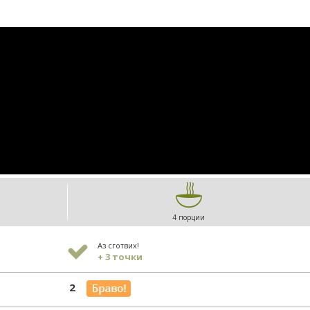
4 порции
Аз сготвих!
+ 3 точки
2