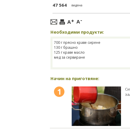
47 564
видяна
Необходими продукти:
700 г прясно краве сирене
130 г брашно
125 г краве масло
мед за сервиране
Начин на приготвяне:
1
Си
за