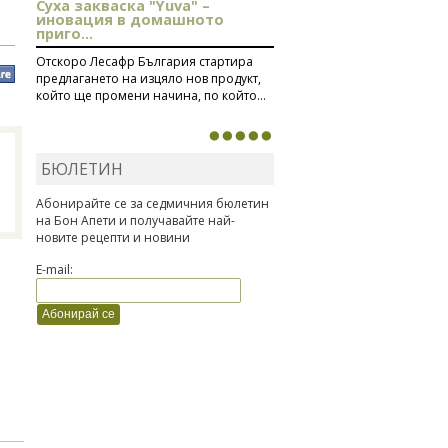
Суха закваска "Yuva" –
иновация в домашното
приго...
Отскоро Лесафр България стартира
предлагането на изцяло нов продукт,
който ще промени начина, по който...
БЮЛЕТИН
Абонирайте се за седмичния бюлетин
на Бон Апети и получавайте най-
новите рецепти и новини
E-mail: