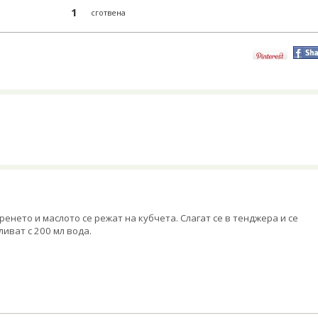
1
сготвена
ренето и маслото се режат на кубчета. Слагат се в тенджера и се
ливат с 200 мл вода.