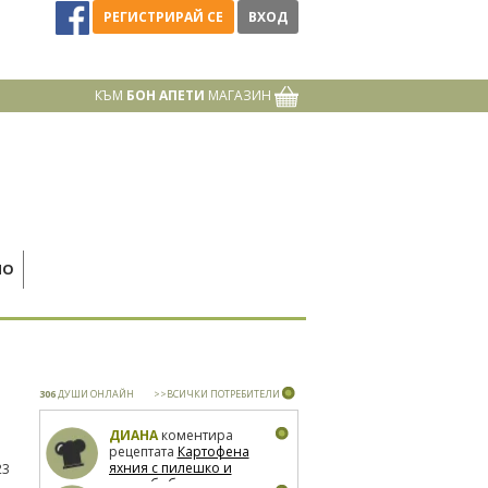
РЕГИСТРИРАЙ СЕ
ВХОД
КЪМ
БОН АПЕТИ
МАГАЗИН
НО
306
ДУШИ ОНЛАЙН
>>ВСИЧКИ ПОТРЕБИТЕЛИ
ДИАНА
коментира
рецептата
Картофена
яхния с пилешко и
23
зелен боб