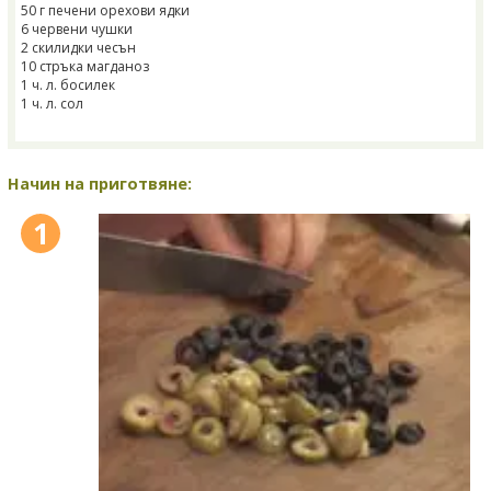
50 г печени орехови ядки
6 червени чушки
2 скилидки чесън
10 стръка магданоз
1 ч. л. босилек
1 ч. л. сол
Начин на приготвяне:
1