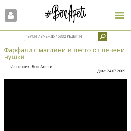
Toggle
navigat
Фарфали с маслини и песто от печени
чушки
Източник:
Бон Апети
Дата:
24.07.2009