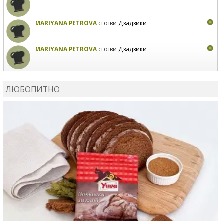
MARIYANA PETROVA
сготви
Дзадзики
MARIYANA PETROVA
сготви
Дзадзики
КАРДАШЕВ
коментира рецептата
Сьомга на фурна
ЛЮБОПИТНО
КАРДАШЕВ
коментира рецептата
Свински ребра с
печени картофи