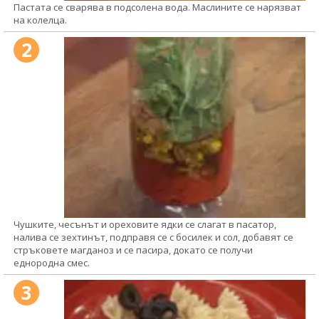
Пастата се сварява в подсолена вода. Маслините се нарязват
на колелца.
2
Чушките, чесънът и ореховите ядки се слагат в пасатор,
налива се зехтинът, подправя се с босилек и сол, добавят се
стръковете магданоз и се пасира, докато се получи
еднородна смес.
3