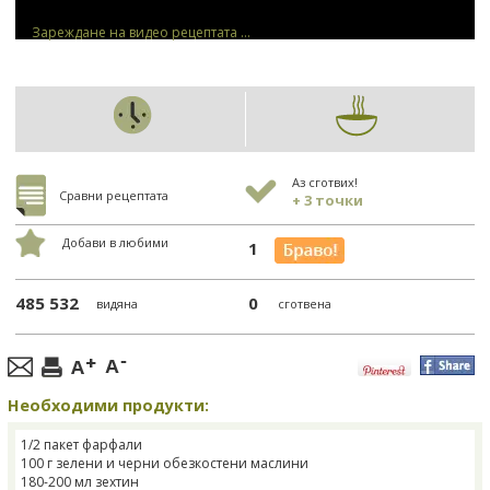
Зареждане на видео рецептата ...
Аз сготвих!
Сравни рецептата
+ 3 точки
Добави в любими
1
485 532
0
видяна
сготвена
Необходими продукти:
1/2 пакет фарфали
100 г зелени и черни обезкостени маслини
180-200 мл зехтин