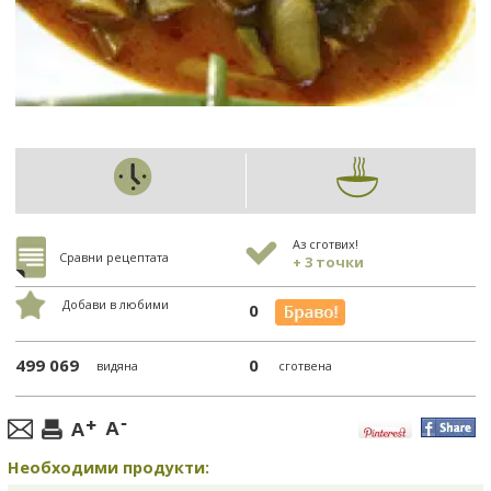
Аз сготвих!
Сравни рецептата
+ 3 точки
Добави в любими
0
499 069
0
видяна
сготвена
Необходими продукти: