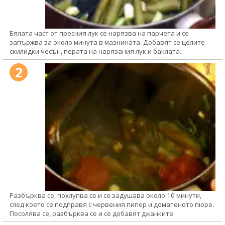
Бялата част от пресния лук се нарязва на парчета и се
запържва за около минута в мазнината. Добавят се целите
скилидки чесън, перата на нарязания лук и баклата.
2
Разбърква се, похлупва се и се задушава около 10 минути,
след което се подправя с червения пипер и доматеното пюре.
Посолява се, разбърква се и се добавят джанките.