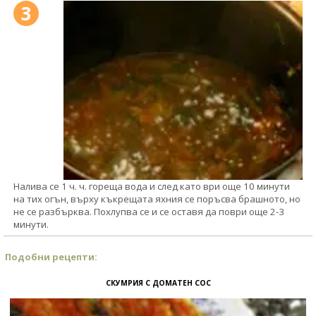
3
Налива се 1 ч. ч. гореща вода и след като ври още 10 минути
на тих огън, върху къкрещата яхния се поръсва брашното, но
не се разбърква. Похлупва се и се оставя да поври още 2-3
минути.
Подобни рецепти:
СКУМРИЯ С ДОМАТЕН СОС