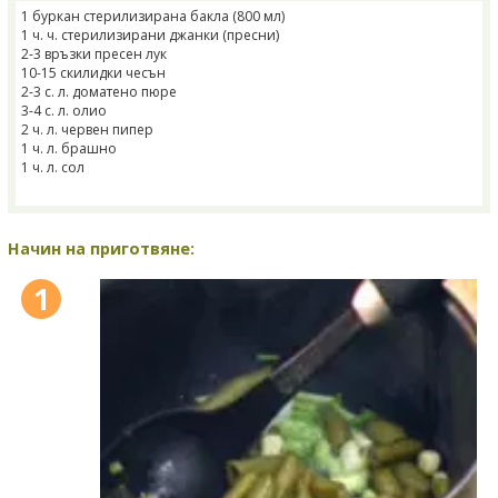
1 буркан стерилизирана бакла (800 мл)
1 ч. ч. стерилизирани джанки (пресни)
2-3 връзки пресен лук
10-15 скилидки чесън
2-3 с. л. доматено пюре
3-4 с. л. олио
2 ч. л. червен пипер
1 ч. л. брашно
1 ч. л. сол
Начин на приготвяне:
1