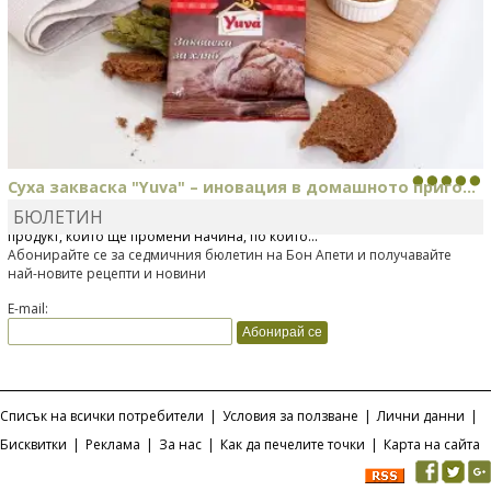
Суха закваска "Yuva" – иновация в домашното приго...
БЮЛЕТИН
Отскоро Лесафр България стартира предлагането на изцяло нов
продукт, който ще промени начина, по който...
Абонирайте се за седмичния бюлетин на Бон Апети и получавайте
най-новите рецепти и новини
E-mail:
Списък на всички потребители
|
Условия за ползване
|
Лични данни
|
Бисквитки
|
Реклама
|
За нас
|
Как да печелите точки
|
Карта на сайта