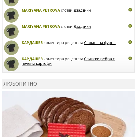
MARIYANA PETROVA
сготви
Дзадзики
MARIYANA PETROVA
сготви
Дзадзики
КАРДАШЕВ
коментира рецептата
Сьомга на фурна
КАРДАШЕВ
коментира рецептата
Свински ребра с
печени картофи
ВЛАДИМИРА
сготви
Пилешко с бяло вино и лимон
ЛЮБОПИТНО
MARINA_VITA
коментира рецептата
Киноа със
зеленчуци