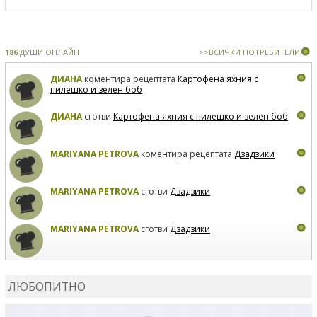
186
ДУШИ ОНЛАЙН
>>ВСИЧКИ ПОТРЕБИТЕЛИ
ДИАНА
коментира рецептата
Картофена яхния с
пилешко и зелен боб
ДИАНА
сготви
Картофена яхния с пилешко и зелен боб
MARIYANA PETROVA
коментира рецептата
Дзадзики
MARIYANA PETROVA
сготви
Дзадзики
MARIYANA PETROVA
сготви
Дзадзики
КАРДАШЕВ
коментира рецептата
Сьомга на фурна
ЛЮБОПИТНО
КАРДАШЕВ
коментира рецептата
Свински ребра с
печени картофи