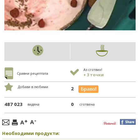
Аз сготвих!
Сравни рецептата
+ 3 точки
Добави в любими
2
487 023
0
видяна
сготвена
Необходими продукти: