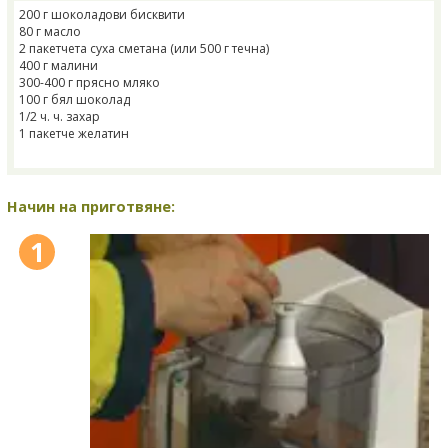
200 г шоколадови бисквити
80 г масло
2 пакетчета суха сметана (или 500 г течна)
400 г малини
300-400 г прясно мляко
100 г бял шоколад
1/2 ч. ч. захар
1 пакетче желатин
Начин на приготвяне:
1