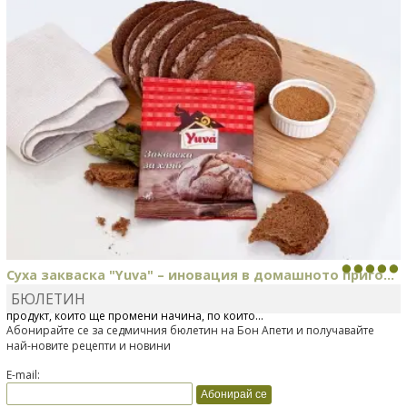
Суха закваска "Yuva" – иновация в домашното приго...
БЮЛЕТИН
Отскоро Лесафр България стартира предлагането на изцяло нов
продукт, който ще промени начина, по който...
Абонирайте се за седмичния бюлетин на Бон Апети и получавайте
най-новите рецепти и новини
E-mail: