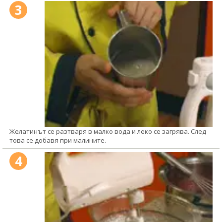
3
Желатинът се разтваря в малко вода и леко се загрява. След
това се добавя при малините.
4