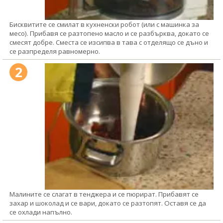
Бисквитите се смилат в кухненски робот (или с машинка за
месо). Прибавя се разтопено масло и се разбърква, докато се
смесят добре. Сместа се изсипва в тава с отделящо се дъно и
се разпределя равномерно.
2
Малините се слагат в тенджера и се пюрират. Прибавят се
захар и шоколад и се вари, докато се разтопят. Оставя се да
се охлади напълно.