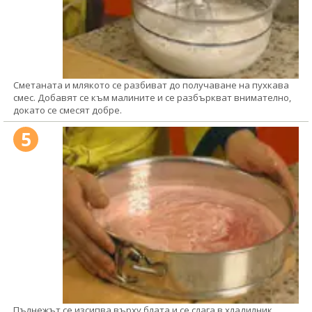
Сметаната и млякото се разбиват до получаване на пухкава
смес. Добавят се към малините и се разбъркват внимателно,
докато се смесят добре.
5
Пълнежът се изсипва върху блата и се слага в хладилник,