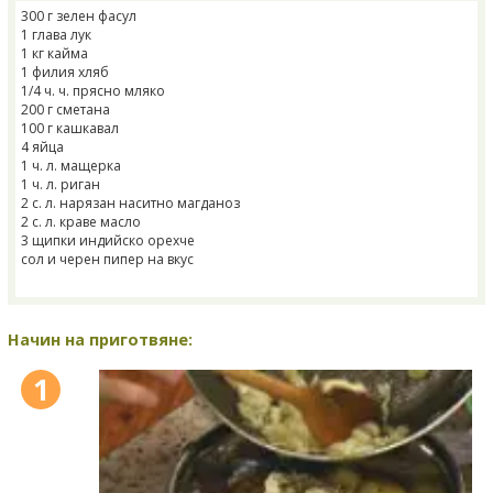
300 г зелен фасул
1 глава лук
1 кг кайма
1 филия хляб
1/4 ч. ч. прясно мляко
200 г сметана
100 г кашкавал
4 яйца
1 ч. л. мащерка
1 ч. л. риган
2 с. л. нарязан наситно магданоз
2 с. л. краве масло
3 щипки индийско орехче
сол и черен пипер на вкус
Начин на приготвяне:
1