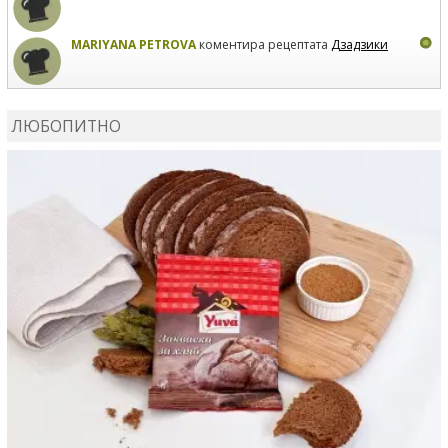
MARIYANA PETROVA
коментира рецептата
Дзадзики
MARIYANA PETROVA
сготви
Дзадзики
ЛЮБОПИТНО
MARIYANA PETROVA
сготви
Дзадзики