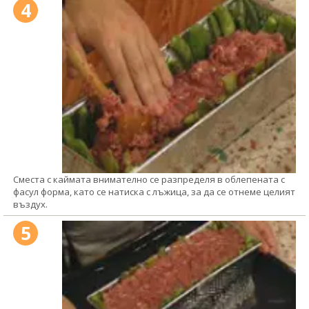
4
Сместа с каймата внимателно се разпределя в облепената с
фасул форма, като се натиска с лъжица, за да се отнеме целият
въздух.
5