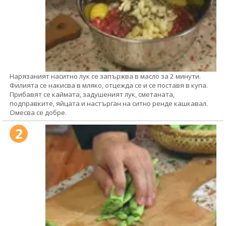
Нарязаният наситно лук се запържва в масло за 2 минути.
Филията се накисва в мляко, отцежда се и се поставя в купа.
Прибавят се каймата, задушеният лук, сметаната,
подправките, яйцата и настърган на ситно ренде кашкавал.
Омесва се добре.
2