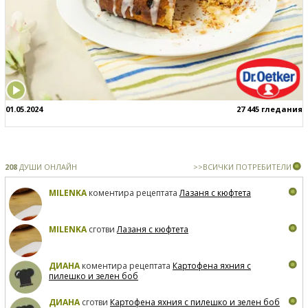
01.05.2024
27 445 гледания
208
ДУШИ ОНЛАЙН
>>ВСИЧКИ ПОТРЕБИТЕЛИ
MILENKA
коментира рецептата
Лазаня с кюфтета
MILENKA
сготви
Лазаня с кюфтета
ДИАНА
коментира рецептата
Картофена яхния с
пилешко и зелен боб
ДИАНА
сготви
Картофена яхния с пилешко и зелен боб