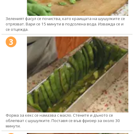
Зеленият фасул се почиства, като краищата на шушулките се
отрязват. Вари се 15 минути в подсолена вода. Изважда се и
се отцежда.
3
Форма за кекс се намазва с масло. Стените и дъното се
облепват с шушулките. Поставя се във фризер за около 30
минути.