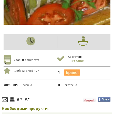
Аз сготвих!
Сравни рецептата
+ 3 точки
Добави в любими
1
485 389
0
видяна
сготвена
Необходими продукти: