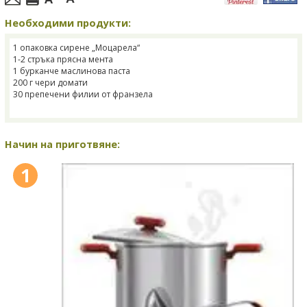
Необходими продукти:
1 опаковка сирене „Моцарела“
1-2 стръка прясна мента
1 бурканче маслинова паста
200 г чери домати
30 препечени филии от франзела
Начин на приготвяне:
1