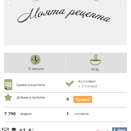
15 минути
30 бр.
Аз сготвих!
Сравни рецептата
+ 3 точки
Добави в любими
0
7 790
1
видяна
сготвена