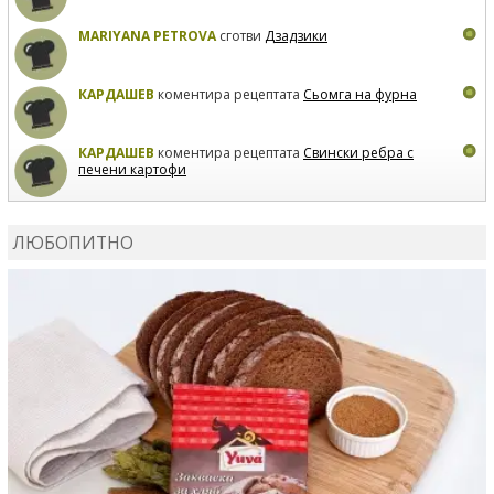
MARIYANA PETROVA
сготви
Дзадзики
КАРДАШЕВ
коментира рецептата
Сьомга на фурна
КАРДАШЕВ
коментира рецептата
Свински ребра с
печени картофи
ВЛАДИМИРА
сготви
Пилешко с бяло вино и лимон
ЛЮБОПИТНО
MARINA_VITA
коментира рецептата
Киноа със
зеленчуци