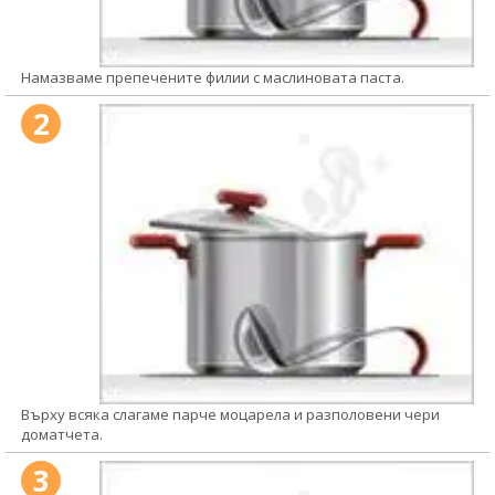
Намазваме препечените филии с маслиновата паста.
2
Върху всяка слагаме парче моцарела и разполовени чери
доматчета.
3