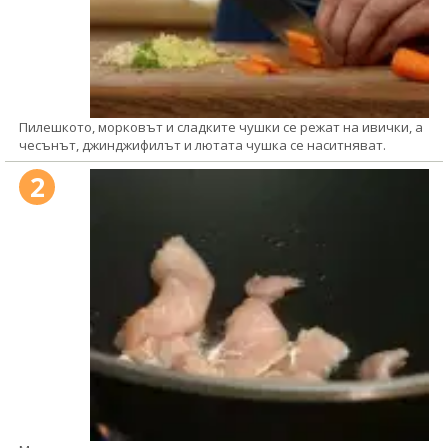
Пилешкото, морковът и сладките чушки се режат на ивички, а
чесънът, джинджифилът и лютата чушка се наситняват.
2