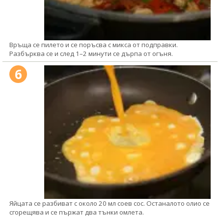
Връща се пилето и се поръсва с микса от подправки.
Разбърква се и след 1–2 минути се дърпа от огъня.
6
Яйцата се разбиват с около 20 мл соев сос. Останалото олио се
сгорещява и се пържат два тънки омлета.