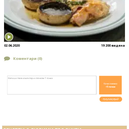
02.06.2020
19 200 видяна
Коментари (
0
)