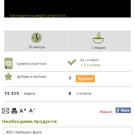
Зареждане на видео рецептата ...
30 минути
2 порции
Аз сготвих!
Сравни рецептата
+ 3 точки
Добави в любими
7
15 315
8
видяна
сготвена
Необходими продукти:
400 г пилешко филе