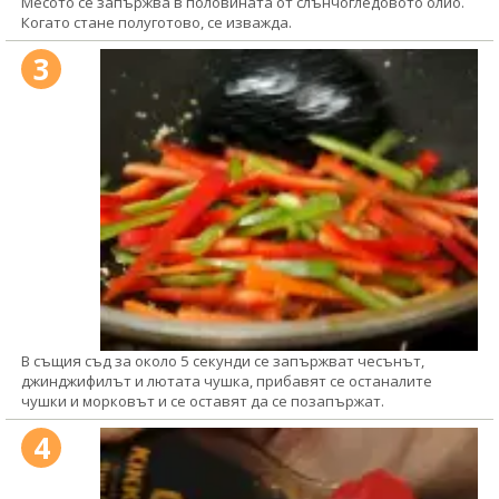
Месото се запържва в половината от слънчогледовото олио.
Когато стане полуготово, се изважда.
3
В същия съд за около 5 секунди се запържват чесънът,
джинджифилът и лютата чушка, прибавят се останалите
чушки и морковът и се оставят да се позапържат.
4