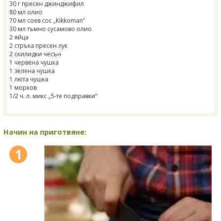
30 г пресен джинджифил
80 мл олио
70 мл соев сос „Kikkoman“
30 мл тъмно сусамово олио
2 яйца
2 стръка пресен лук
2 скилидки чесън
1 червена чушка
1 зелена чушка
1 люта чушка
1 морков
1/2 ч. л. микс „5-те подправки“
Начин на приготвяне:
1