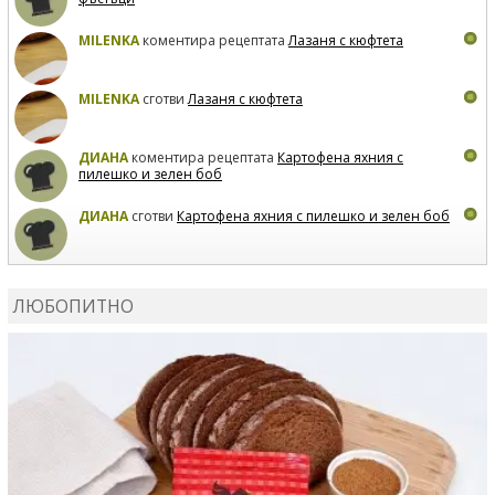
MILENKA
коментира рецептата
Лазаня с кюфтета
MILENKA
сготви
Лазаня с кюфтета
ДИАНА
коментира рецептата
Картофена яхния с
пилешко и зелен боб
ДИАНА
сготви
Картофена яхния с пилешко и зелен боб
MARIYANA PETROVA
коментира рецептата
Дзадзики
ЛЮБОПИТНО
MARIYANA PETROVA
сготви
Дзадзики