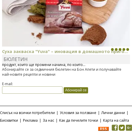
Суха закваска "Yuva" – иновация в домашното приго...
БЮЛЕТИН
Отскоро Лесафр България стартира предлагането на изцяло нов
продукт, който ще промени начина, по който...
Абонирайте се за седмичния бюлетин на Бон Апети и получавайте
най-новите рецепти и новини
E-mail:
Списък на всички потребители
|
Условия за ползване
|
Лични данни
|
Бисквитки
|
Реклама
|
За нас
|
Как да печелите точки
|
Карта на сайта