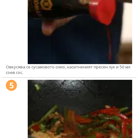
Овкусява се сусамовото олио, наситненият пресен лук и 50 мл
соев сос.
5