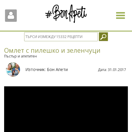
Toggle
navigat
Омлет с пилешко и зеленчуци
Пъстър и апетитен
Източник:
Бон Апети
Дата:
31.01.2017