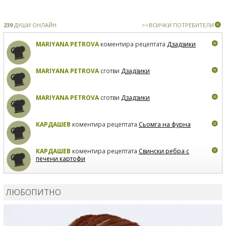
239
ДУШИ ОНЛАЙН
>>ВСИЧКИ ПОТРЕБИТЕЛИ
MARIYANA PETROVA
коментира рецептата
Дзадзики
MARIYANA PETROVA
сготви
Дзадзики
MARIYANA PETROVA
сготви
Дзадзики
КАРДАШЕВ
коментира рецептата
Сьомга на фурна
КАРДАШЕВ
коментира рецептата
Свински ребра с
печени картофи
ВЛАДИМИРА
сготви
Пилешко с бяло вино и лимон
ЛЮБОПИТНО
MARINA_VITA
коментира рецептата
Киноа със
зеленчуци