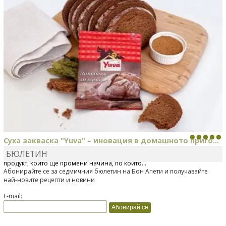
Суха закваска "Yuva" – иновация в домашното приго...
БЮЛЕТИН
Отскоро Лесафр България стартира предлагането на изцяло нов
продукт, който ще промени начина, по който...
Абонирайте се за седмичния бюлетин на Бон Апети и получавайте
най-новите рецепти и новини
E-mail: