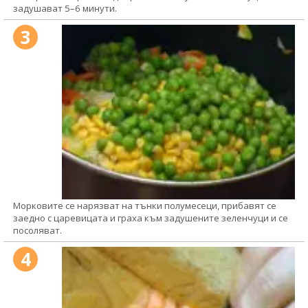
задушават 5–6 минути.
3
Морковите се нарязват на тънки полумесеци, прибавят се
заедно с царевицата и граха към задушените зеленчуци и се
посоляват.
4