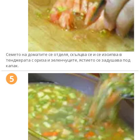
Семето на доматите се отделя, скълцва се и се изсипва в
тенджерата с ориза и зеленчуците, ястието се задушава под
капак.
5