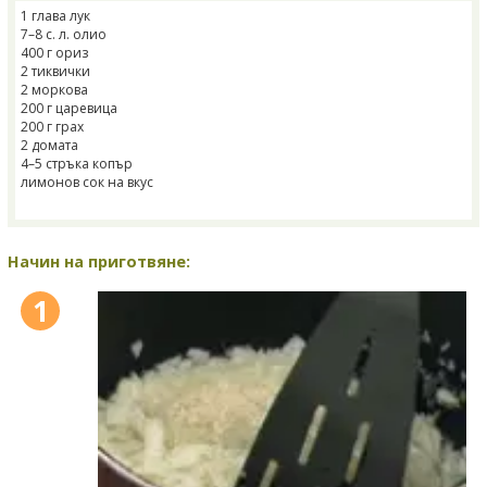
1 глава лук
7–8 с. л. олио
400 г ориз
2 тиквички
2 моркова
200 г царевица
200 г грах
2 домата
4–5 стръка копър
лимонов сок на вкус
Начин на приготвяне:
1