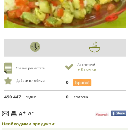
Аз сготвих!
Сравни рецептата
+ 3 точки
Добави в любими
0
490 447
0
видяна
сготвена
Необходими продукти: