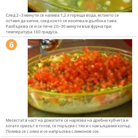
След 2–3 минути се налива 1,2 л гореща вода, ястието се
оставя да кипне, след което се изсипва в дълбока тава.
Разбърква се и се пече 20–30 минути във фурна при
температура 160 градуса.
6
Месестата част на доматите се нарязва на дребни кубчета и
когато оризът е готов, се поръсва с тях и с накълцания копър.
Полива се с олио и се напръсква с лимонов сок.