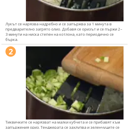
Лукът се нарязва надребно и се запържва за 1 минута в
предварително загрято олио. Добавя се оризът и се пържи 2–
3 минути на ниска степен на котлона, като периодично се
бърка.
2
Тиквичките се нарязват на малки кубчета и се прибавят към
запържения ориз. Тенджерата се захлупва и зеленчуците се