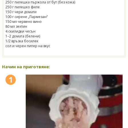
250 г пилешка пържола от бут (без кожа)
250 г пилешко филе
150 г чери домати
100 г сирене „Пармезан“
150 мл червено вино
80 мл зехтин
4 скилидки чесън
1–2 домата (белени)
1/2 връзка босилек
сол и черен пипер на вкус
Начин на приготвяне:
1