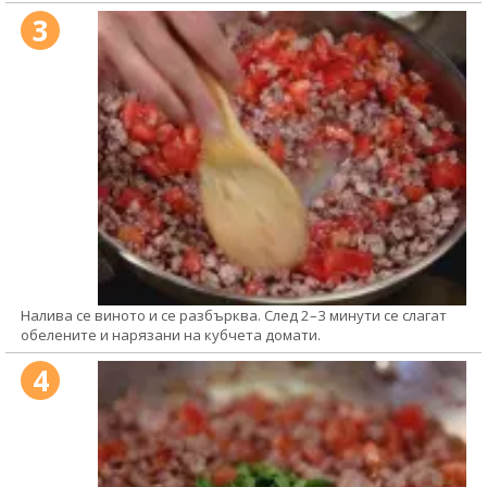
3
Налива се виното и се разбърква. След 2–3 минути се слагат
обелените и нарязани на кубчета домати.
4