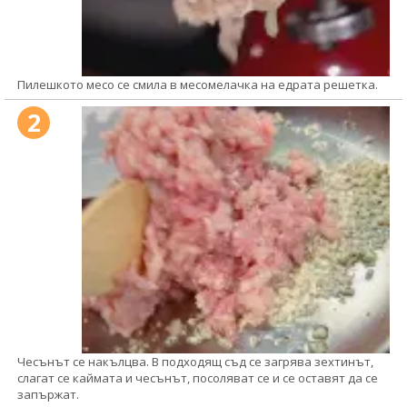
Пилешкото месо се смила в месомелачка на едрата решетка.
2
Чесънът се накълцва. В подходящ съд се загрява зехтинът,
слагат се каймата и чесънът, посоляват се и се оставят да се
запържат.