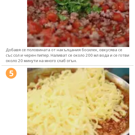
Добавя се половината от накълцания босилек, овкусява се
със сол и черен пипер. Наливат се около 200 мл вода и се готви
около 20 минути на много слаб огън.
5