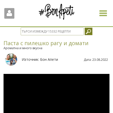
Toggle
navigat
Паста с пилешко рагу и домати
Ароматна и много вкусна
Източник:
Бон Апети
Дата:
23.08.2022