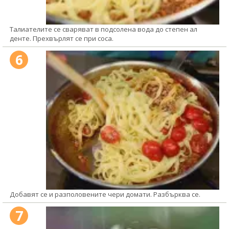
Талиателите се сваряват в подсолена вода до степен ал
денте. Прехвърлят се при соса.
6
Добавят се и разполовените чери домати. Разбърква се.
7