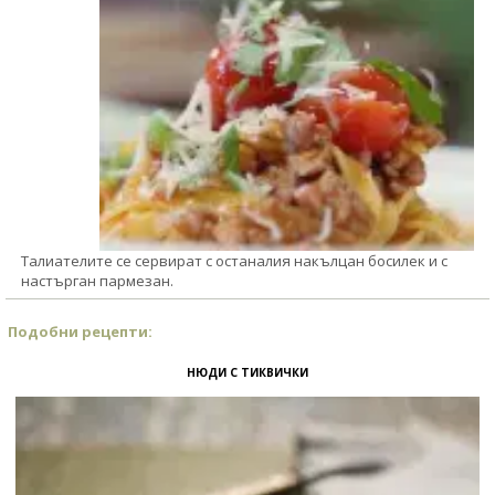
Талиателите се сервират с останалия накълцан босилек и с
настърган пармезан.
Подобни рецепти:
НЮДИ С ТИКВИЧКИ