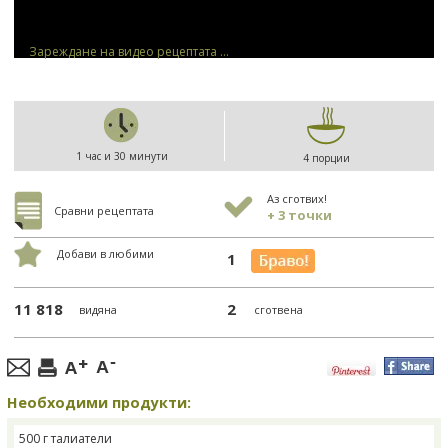
Зареждане на видео рецептата ...
1 час и 30 минути
4 порции
Аз сготвих!
Сравни рецептата
+ 3 точки
Добави в любими
1
11 818
2
видяна
сготвена
Необходими продукти:
500 г талиатели