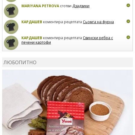
MARIYANA PETROVA
сготви
Дзадзики
КАРДАШЕВ
коментира рецептата
Сьомга на фурна
КАРДАШЕВ
коментира рецептата
Свински ребра с
печени картофи
ВЛАДИМИРА
сготви
Пилешко с бяло вино и лимон
ЛЮБОПИТНО
MARINA_VITA
коментира рецептата
Киноа със
зеленчуци