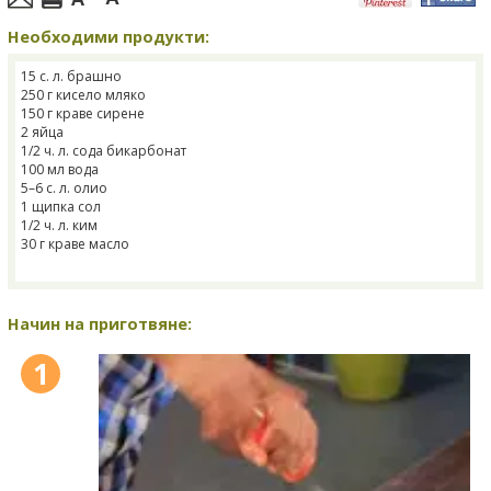
Необходими продукти:
15 с. л. брашно
250 г кисело мляко
150 г краве сирене
2 яйца
1/2 ч. л. сода бикарбонат
100 мл вода
5–6 с. л. олио
1 щипка сол
1/2 ч. л. ким
30 г краве масло
Начин на приготвяне:
1