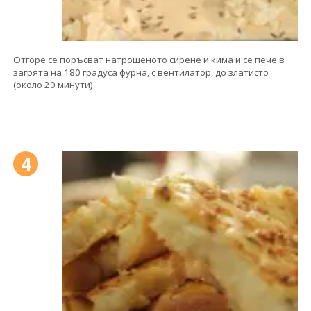
Отгоре се поръсват натрошеното сирене и кима и се пече в
загрята на 180 градуса фурна, с вентилатор, до златисто
(около 20 минути).
4