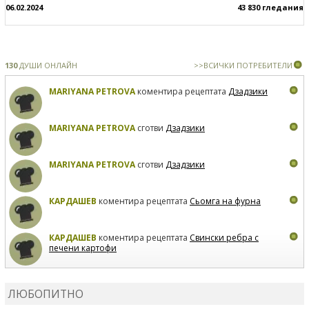
06.02.2024
43 830 гледания
130
ДУШИ ОНЛАЙН
>>ВСИЧКИ ПОТРЕБИТЕЛИ
MARIYANA PETROVA
коментира рецептата
Дзадзики
MARIYANA PETROVA
сготви
Дзадзики
MARIYANA PETROVA
сготви
Дзадзики
КАРДАШЕВ
коментира рецептата
Сьомга на фурна
КАРДАШЕВ
коментира рецептата
Свински ребра с
печени картофи
ВЛАДИМИРА
сготви
Пилешко с бяло вино и лимон
ЛЮБОПИТНО