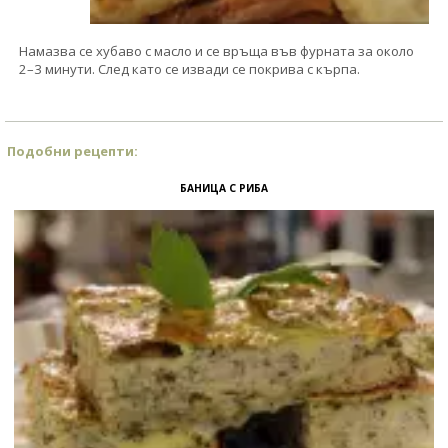
Намазва се хубаво с масло и се връща във фурната за около
2–3 минути. След като се извади се покрива с кърпа.
Подобни рецепти:
БАНИЦА С РИБА