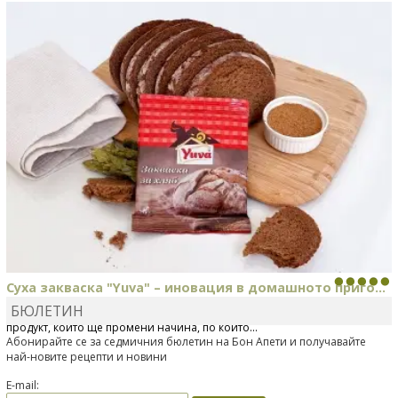
MARINA_VITA
коментира рецептата
Киноа със
зеленчуци
Суха закваска "Yuva" – иновация в домашното приго...
БЮЛЕТИН
Отскоро Лесафр България стартира предлагането на изцяло нов
продукт, който ще промени начина, по който...
Абонирайте се за седмичния бюлетин на Бон Апети и получавайте
най-новите рецепти и новини
E-mail: