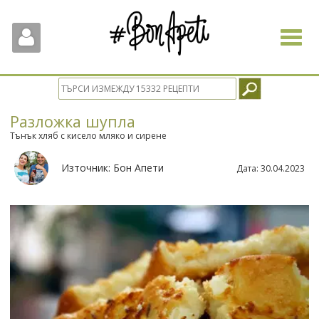
Toggle
navigat
Разложка шупла
Тънък хляб с кисело мляко и сирене
Източник:
Бон Апети
Дата:
30.04.2023