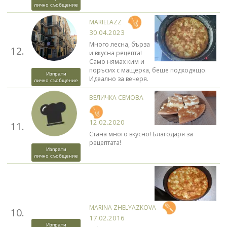
лично съобщение
MARIELAZZ
30.04.2023
Много лесна, бърза
12.
и вкусна рецепта!
Само нямах ким и
поръсих с мащерка, беше подходящо.
Изпрати
Идеално за вечеря.
лично съобщение
ВЕЛИЧКА СЕМОВА
12.02.2020
11.
Стана много вкусно! Благодаря за
рецептата!
Изпрати
лично съобщение
MARINA ZHELYAZKOVA
10.
17.02.2016
Изпрати