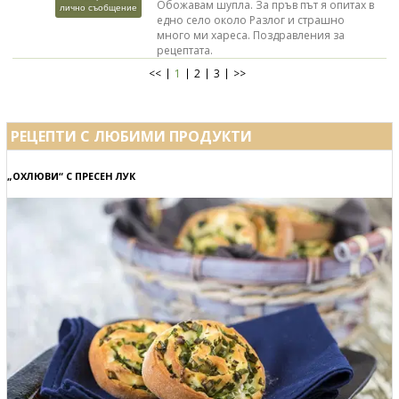
Обожавам шупла. За пръв път я опитах в
лично съобщение
едно село около Разлог и страшно
много ми хареса. Поздравления за
рецептата.
<<
1
2
3
>>
РЕЦЕПТИ С ЛЮБИМИ ПРОДУКТИ
„ОХЛЮВИ“ С ПРЕСЕН ЛУК