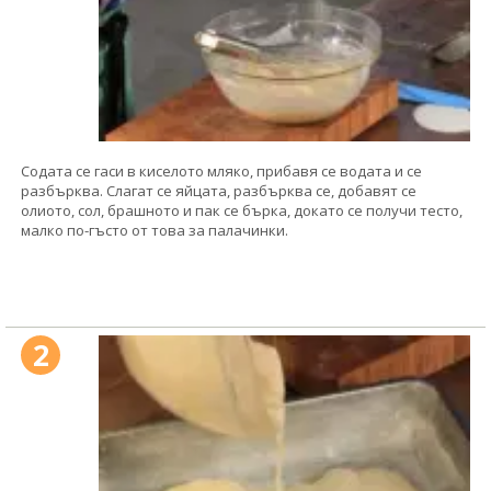
Содата се гаси в киселото мляко, прибавя се водата и се
разбърква. Слагат се яйцата, разбърква се, добавят се
олиото, сол, брашното и пак се бърка, докато се получи тесто,
малко по-гъсто от това за палачинки.
2