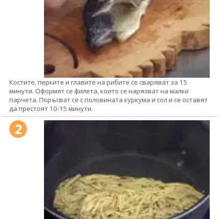
Костите, перките и главите на рибите се сваряват за 15
минути. Оформят се филета, които се нарязват на малки
парчета. Поръсват се с половината куркума и сол и се оставят
да престоят 10-15 минути.
2