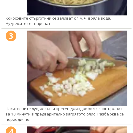
Кокосовите стърготини се заливат с 1 ч. ч. вряла вода.
Нудълсите се сваряват.
3
Наситнените лук, чесън и пресен джинджифил се запържват
за 10 минути в предварително загрятото олио. Разбърква се
периодично.
4