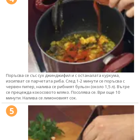
Поръсва се със сух джинджифил и с останалата куркума,
изсипват се парчетата риба. След 1-2 минути се поръсва с
червен пипер, налива се рибният бульон (около 1,5 л). Вътре
се прецежда кокосовото мляко. Посолява се. Ври още 10
минути. Налива се лимоновият сок.
5