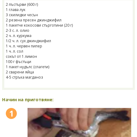
2 пъстърви (600 г)
1 глава лук
3 скилидки чесън
2 резена пресен джинджифил
1 пакетче кокосови стърготини (20 г)
2-3 с. л. олио
2 ч. л. куркума
1/2 ч. л. сух джинджифил
1 ч. л. червен пипер
1 ч. л. сол
сокът от 1 лимон
100 г фъстъци
1 пакет нудълс (спагети)
2 сварени яйца
4-5 стръка магданоз
Начин на приготвяне:
1