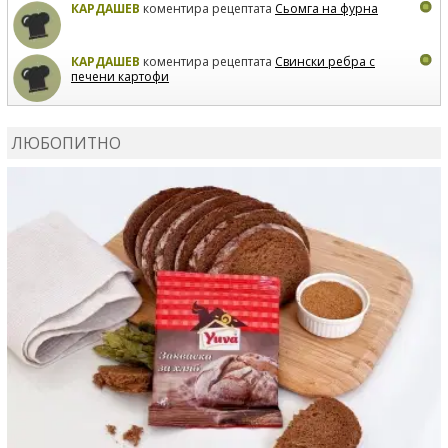
КАРДАШЕВ
коментира рецептата
Сьомга на фурна
КАРДАШЕВ
коментира рецептата
Свински ребра с
печени картофи
ВЛАДИМИРА
сготви
Пилешко с бяло вино и лимон
ЛЮБОПИТНО
MARINA_VITA
коментира рецептата
Киноа със
зеленчуци