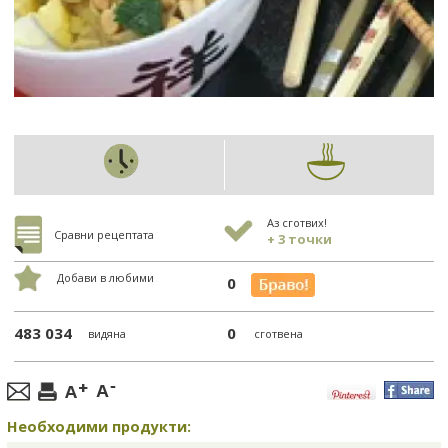
Аз сготвих!
Сравни рецептата
+ 3 точки
Добави в любими
0
483 034
0
видяна
сготвена
Необходими продукти: