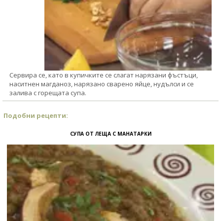
Сервира се, като в купичките се слагат нарязани фъстъци,
наситнен магданоз, нарязано сварено яйце, нудълси и се
залива с горещата супа.
Подобни рецепти:
СУПА ОТ ЛЕЩА С МАНАТАРКИ