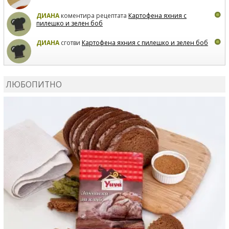
ДИАНА
коментира рецептата
Картофена яхния с
пилешко и зелен боб
ДИАНА
сготви
Картофена яхния с пилешко и зелен боб
MARIYANA PETROVA
коментира рецептата
Дзадзики
ЛЮБОПИТНО
MARIYANA PETROVA
сготви
Дзадзики