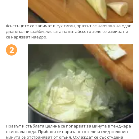
Фъстъците се запичат в сух тиган, празът се нарязва на едри
диагонални шайби, листата на китайското зеле се измиват и
се нарязват наедро.
2
Празът и стъблата целина се попарват за минута в тенджера
с кипнала вода. Прибавя се нарязаното зеле и след половин
минута се отстраняват от огъня. Охлаждат се със студена