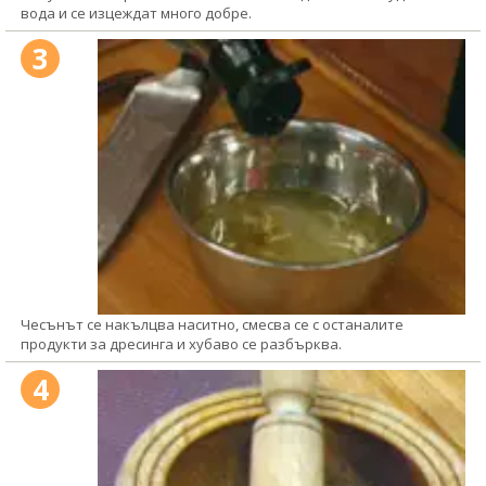
вода и се изцеждат много добре.
3
Чесънът се накълцва наситно, смесва се с останалите
продукти за дресинга и хубаво се разбърква.
4