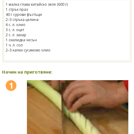
1 малка глава китайско зеле (600 г)
1 стрък праз
40 г сурови фъстъци
2–3 стръка целина
6 с. л. олио
3 с. л. оцет
2 с. л. захар
1 скилидка чесън
1 ч. л. сол
2–3 капки сусамово олио
Начин на приготвяне:
1