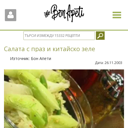
Toggle
navigat
Салата с праз и китайскo зеле
Източник:
Бон Апети
Дата:
26.11.2003