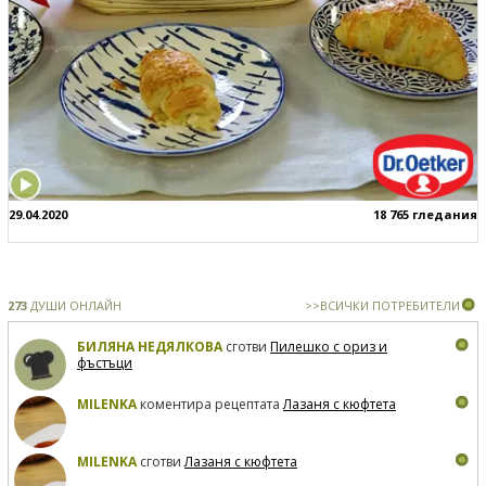
29.04.2020
18 765 гледания
273
ДУШИ ОНЛАЙН
>>ВСИЧКИ ПОТРЕБИТЕЛИ
БИЛЯНА НЕДЯЛКОВА
сготви
Пилешко с ориз и
фъстъци
MILENKA
коментира рецептата
Лазаня с кюфтета
MILENKA
сготви
Лазаня с кюфтета