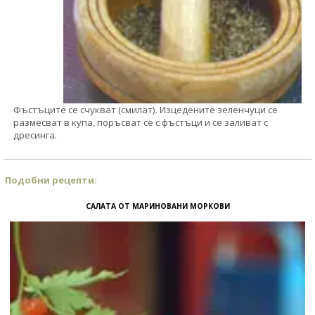
Фъстъците се счукват (смилат). Изцедените зеленчуци се
размесват в купа, поръсват се с фъстъци и се заливат с
дресинга.
Подобни рецепти:
САЛАТА ОТ МАРИНОВАНИ МОРКОВИ