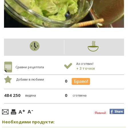
Аз сготвих!
Сравни рецептата
+ 3 точки
Добави в любими
0
484 250
0
видяна
сготвена
Необходими продукти: