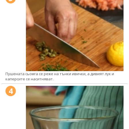
Пушената сьомга се реже на тънки ивички, а дивият лук и
каперсите се наситняват.
4