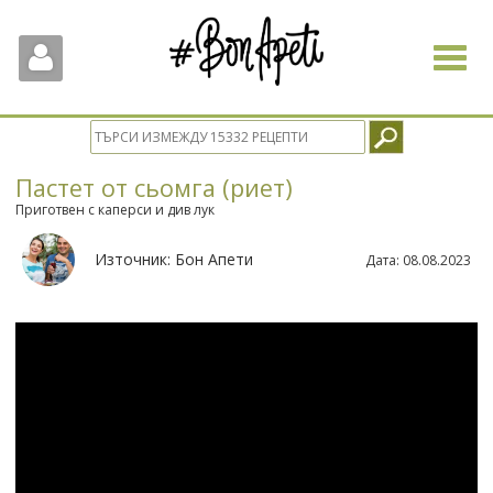
Toggle
navigat
Пастет от сьомга (риет)
Приготвен с каперси и див лук
Източник:
Бон Апети
Дата:
08.08.2023