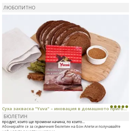
ЛЮБОПИТНО
MARINA_VITA
коментира рецептата
Киноа със
зеленчуци
Суха закваска "Yuva" – иновация в домашното приго...
БЮЛЕТИН
Отскоро Лесафр България стартира предлагането на изцяло нов
продукт, който ще промени начина, по който...
Абонирайте се за седмичния бюлетин на Бон Апети и получавайте