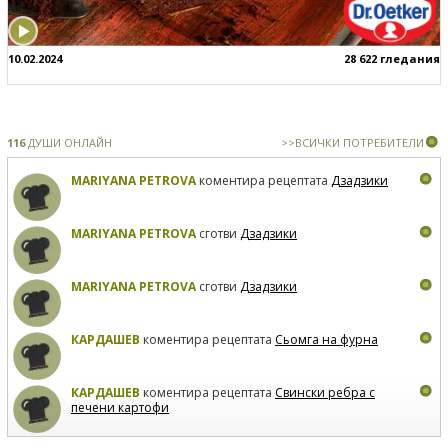
10.02.2024
28 622 гледания
116
ДУШИ ОНЛАЙН
>>ВСИЧКИ ПОТРЕБИТЕЛИ
MARIYANA PETROVA
коментира рецептата
Дзадзики
MARIYANA PETROVA
сготви
Дзадзики
MARIYANA PETROVA
сготви
Дзадзики
КАРДАШЕВ
коментира рецептата
Сьомга на фурна
КАРДАШЕВ
коментира рецептата
Свински ребра с
печени картофи
ВЛАДИМИРА
сготви
Пилешко с бяло вино и лимон