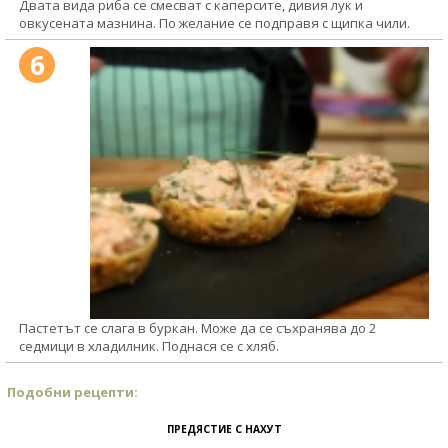
Двата вида риба се смесват с каперсите, дивия лук и
овкусената мазнина. По желание се подправя с щипка чили.
6
Пастетът се слага в буркан. Може да се съхранява до 2
седмици в хладилник. Поднася се с хляб.
Подобни рецепти:
ПРЕДЯСТИЕ С НАХУТ