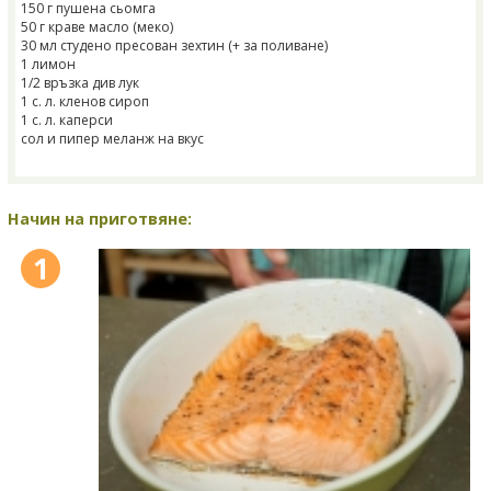
150 г пушена сьомга
50 г краве масло (меко)
30 мл студено пресован зехтин (+ за поливане)
1 лимон
1/2 връзка див лук
1 с. л. кленов сироп
1 с. л. каперси
сол и пипер меланж на вкус
Начин на приготвяне:
1