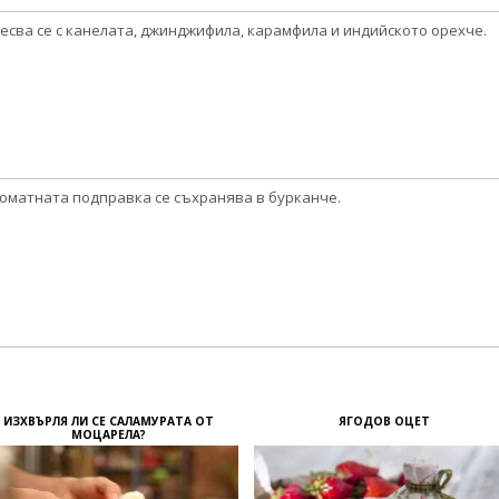
есва се с канелата, джинджифила, карамфила и индийското орехче.
оматната подправка се съхранява в бурканче.
ИЗХВЪРЛЯ ЛИ СЕ САЛАМУРАТА ОТ
ЯГОДОВ ОЦЕТ
МОЦАРЕЛА?