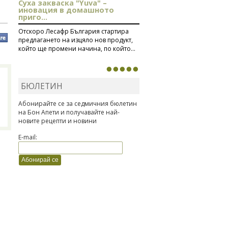
Суха закваска "Yuva" –
иновация в домашното
приго...
Отскоро Лесафр България стартира
предлагането на изцяло нов продукт,
който ще промени начина, по който...
БЮЛЕТИН
Абонирайте се за седмичния бюлетин
на Бон Апети и получавайте най-
новите рецепти и новини
E-mail: