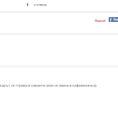
1
сготвена
харът се стрива в хаванче (или се смила в кафемелачка).