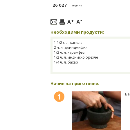
26 027
видяна
Необходими продукти:
1 1/2 с. л. канела
2 ч. л. джинджифил
1/2 ч. л. карамфил
1/2 ч. л. индийско орехче
1/4 ч. л. бахар
Начин на приготвяне:
1
Ба