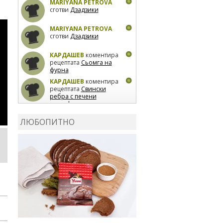
MARIYANA PETROVA
сготви
Дзадзики
MARIYANA PETROVA
сготви
Дзадзики
КАРДАШЕВ
коментира
рецептата
Сьомга на
фурна
КАРДАШЕВ
коментира
рецептата
Свински
ребра с печени
картофи
ВЛАДИМИРА
сготви
Пилешко с бяло вино и
ЛЮБОПИТНО
лимон
MARINA_VITA
коментира рецептата
Киноа със зеленчуци