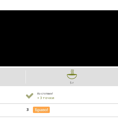
5 г
Аз сготвих!
+ 3 точки
3