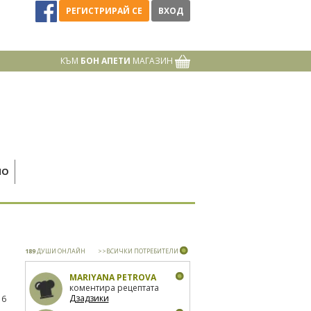
РЕГИСТРИРАЙ СЕ
ВХОД
КЪМ
БОН АПЕТИ
МАГАЗИН
НО
189
ДУШИ ОНЛАЙН
>>ВСИЧКИ ПОТРЕБИТЕЛИ
MARIYANA PETROVA
коментира рецептата
Дзадзики
16