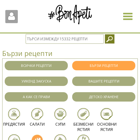
Toggle
navigat
Бързи рецепти
ВСИЧКИ РЕЦЕПТИ
БЪРЗИ РЕЦЕПТИ
УИКЕНД ЗАКУСКА
ВАШИТЕ РЕЦЕПТИ
А КАК СЕ ПРАВИ
ДЕТСКО ХРАНЕНЕ
ПРЕДЯСТИЯ
САЛАТИ
СУПИ
БЕЗМЕСНИ
ОСНОВНИ
ЯСТИЯ
ЯСТИЯ