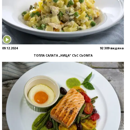
09.12.2024
92 309 видяна
ТОПЛА САЛАТА „НИЦА“ СЪС СЬОМГА